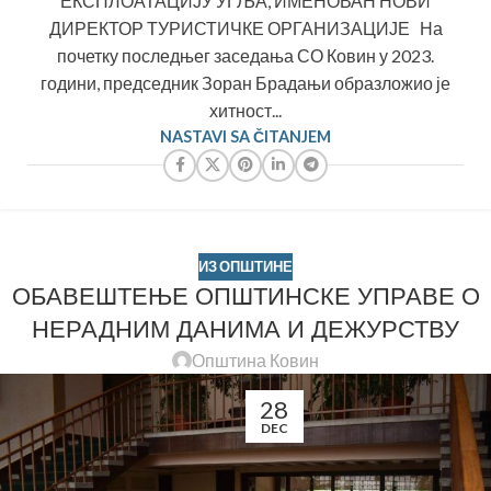
ЕКСПЛОАТАЦИЈУ УГЉА, ИМЕНОВАН НОВИ
ДИРЕКТОР ТУРИСТИЧКЕ ОРГАНИЗАЦИЈЕ На
почетку последњег заседања СО Ковин у 2023.
години, председник Зоран Брадањи образложио је
хитност...
NASTAVI SA ČITANJEM
ИЗ ОПШТИНЕ
ОБАВЕШТЕЊЕ ОПШТИНСКЕ УПРАВЕ О
НЕРАДНИМ ДАНИМА И ДЕЖУРСТВУ
Општина Ковин
28
DEC