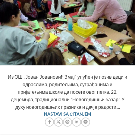
Из ОШ „Јован Јовановић Змај“ упућен је позив деци и
одраслима, родитељима, суграђанима и
пријатељима школе да посете овог петка, 22.
децембра, традиционални “Новогодишњи базар”. У
духу новогодишњих празника и дечје радости,...
NASTAVI SA ČITANJEM