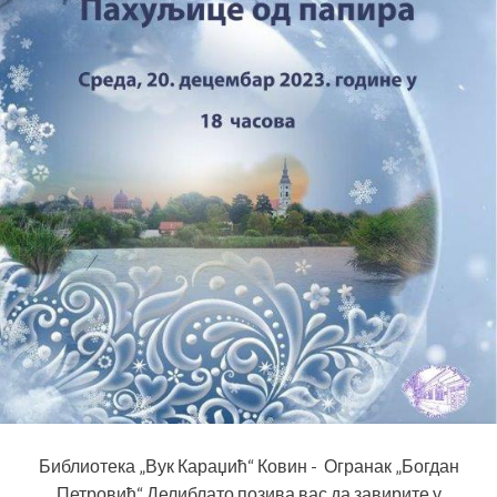
Библиотека „Вук Караџић“ Ковин - Огранак „Богдан
Петровић“ Делиблато позива вас да завирите у