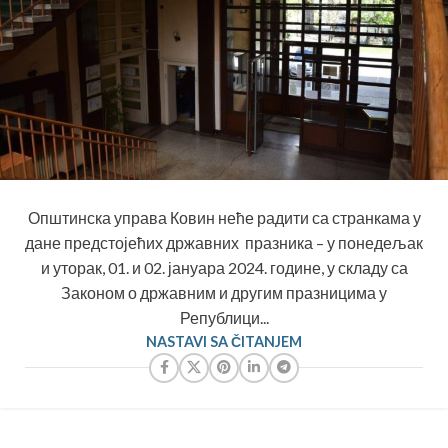
Општинска управа Ковин неће радити са странкама у
дане предстојећих државних празника – у понедељак
и уторак, 01. и 02. јануара 2024. године, у складу са
Законом о државним и другим празницима у
Републици...
NASTAVI SA ČITANJEM