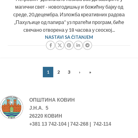
магични свет - новогодишњу и божићну бајку од
среде, 20.децембра. Изложба креативних радова
„Пахуљице од папира“ уз пратећи програм, биће
свечано отворена у 18 часова у сеоској...
NASTAVI SA ČITANJEM
1
2
3
›
»
ОПШТИНА КОВИН
Ј.Н.А. 5
26220 КОВИН
+381 13 742-104 | 742-268 | 742-114