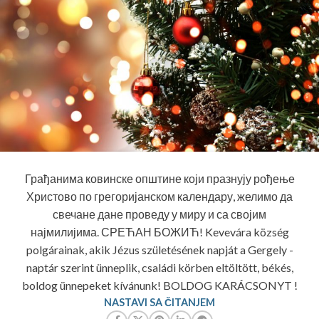
Грађанима ковинске општине који празнују рођење
Христово по грегоријанском календару, желимо да
свечане дане проведу у миру и са својим
најмилијима. СРЕЋАН БОЖИЋ! Kevevára község
polgárainak, akik Jézus születésének napját a Gergely -
naptár szerint ünneplik, családi körben eltöltött, békés,
boldog ünnepeket kívánunk! BOLDOG KARÁCSONYT !
NASTAVI SA ČITANJEM