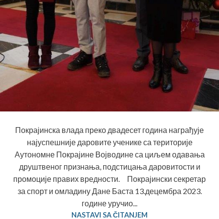
Покрајинска влада преко двадесет година награђује
најуспешније даровите ученике са територије
Аутономне Покрајине Војводине са циљем одавања
друштвеног признања, подстицања даровитости и
промоције правих вредности. Покрајински секретар
за спорт и омладину Дане Баста 13.децембра 2023.
године уручио...
NASTAVI SA ČITANJEM