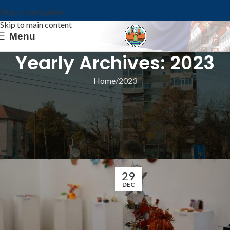
Skip to navigation
Skip to main content
Menu
Yearly Archives: 2023
Home
2023
ИЗ ОПШТИНЕ
СРЕЋНА НОВА 2024. ГОДИНА! BOLDOG
2024 – ES ÉVET ! ANUL NOU 2024 FERICIT
!
Општина Ковин
29
DEC