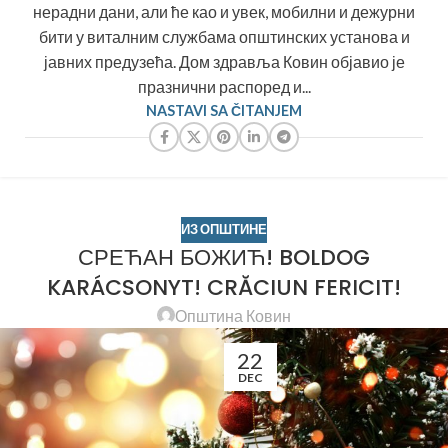
нерадни дани, али ће као и увек, мобилни и дежурни
бити у виталним службама општинских установа и
јавних предузећа. Дом здравља Ковин објавио је
празнични распоред и...
NASTAVI SA ČITANJEM
ИЗ ОПШТИНЕ
СРЕЋАН БОЖИЋ! BOLDOG
KARÁCSONYT! CRĂCIUN FERICIT!
Општина Ковин
22
DEC