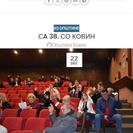
ИЗ ОПШТИНЕ
СA 38. СО КОВИН
Општина Ковин
22
DEC