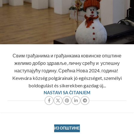
Свим грађанима и грађанкама ковинске општине
желимо добро здравље, личну срећу и успешну
наступајућу годину. Срећна Нова 2024. година!
Kevevára község polgárainak jó egészséget, személyi
boldogulást és sikerekben gazdag új...
NASTAVI SA ČITANJEM
ИЗ ОПШТИНЕ