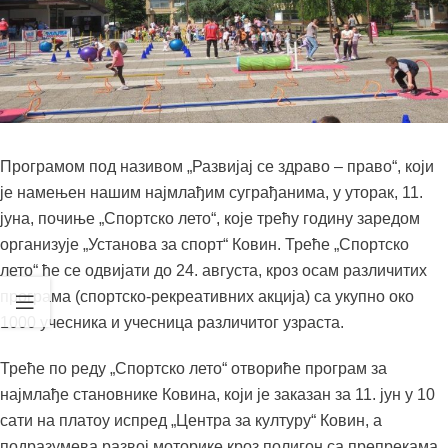
Програмом под називом „Развијај се здраво – право“, који
је намењен нашим најмлађим суграђанима, у уторак, 11.
јуна, почиње „Спортско лето“, које трећу годину заредом
организује „Установа за спорт“ Ковин. Треће „Спортско
лето“ ће се одвијати до 24. августа, кроз осам различитих
програма (спортско-рекреативних акција) са укупно око
1000 учесника и учесница различитог узраста.
Треће по реду „Спортско лето“ отвориће програм за
најмлађе становнике Ковина, који је заказан за 11. јун у 10
сати на платоу испред „Центра за културу“ Ковин, а
подразумева развој моторике кроз полигон са препрекама