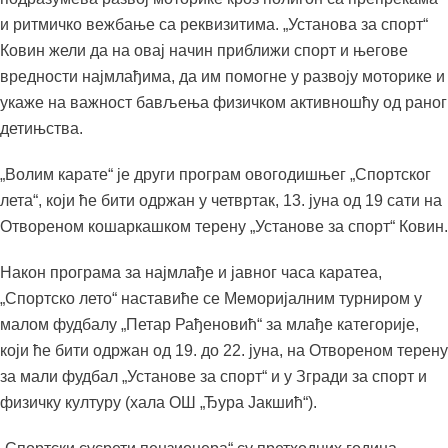
и ритмичко вежбање са реквизитима. „Установа за спорт“
Ковин жели да на овај начин приближи спорт и његове
вредности најмлађима, да им помогне у развоју моторике и
укаже на важност бављења физичком активношћу од раног
детињства.
„Волим карате“ је други програм овогодишњег „Спортског
лета“, који ће бити одржан у четвртак, 13. јуна од 19 сати на
Отвореном кошаркашком терену „Установе за спорт“ Ковин.
Након програма за најмлађе и јавног часа каратеа,
„Спортско лето“ наставиће се Меморијалним турниром у
малом фудбалу „Петар Рађеновић“ за млађе категорије,
који ће бити одржан од 19. до 22. јуна, на Отвореном терену
за мали фудбал „Установе за спорт“ и у Згради за спорт и
физичку културу (хала ОШ „Ђура Јакшић“).