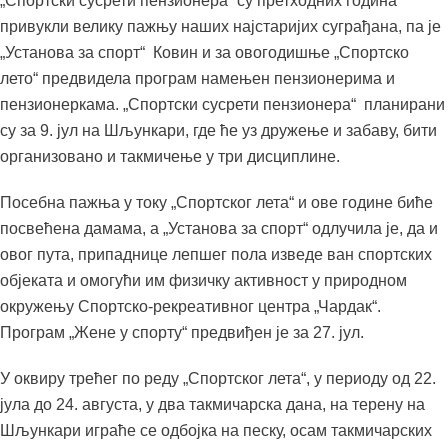
„Спортски сусрети пензионера“ су претходних година
привукли велику пажњу наших најстаријих суграђана, па је
„Установа за спорт“ Ковин и за овогодишње „Спортско
лето“ предвидела програм намењен пензионерима и
пензионеркама. „Спортски сусрети пензионера“ планирани
су за 9. јул на Шљункари, где ће уз дружење и забаву, бити
организовано и такмичење у три дисциплине.
Посебна пажња у току „Спортског лета“ и ове године биће
посвећена дамама, а „Установа за спорт“ одлучила је, да и
овог пута, припаднице лепшег пола изведе ван спортских
објеката и омогући им физичку активност у природном
окружењу Спортско-рекреативног центра „Чардак“.
Програм „Жене у спорту“ предвиђен је за 27. јул.
У оквиру трећег по реду „Спортског лета“, у периоду од 22.
јула до 24. августа, у два такмичарска дана, на терену на
Шљункари играће се одбојка на песку, осам такмичарских