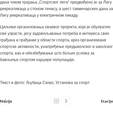
дана током трајања „Спортског лета“ предвиђено је за Лигу
рекреативаца у стоном тенису, а шест такмичарских дана за
Лигу рекреативаца у електричном пикаду.
Циљеви организовања оваквог пројекта, који је обухватио
све узрасте, јесу задовољавање потреба и интереса свих
грађана и грађанки у области спорта, кроз организоване
спортске активности, унапређење предшколског и школског
спорта, као и обезбеђивање што бољих услова за
бављење спортом најшире популације.
Текст и фото: Љубица Скоко, Установа за спорт
Novije
Starije