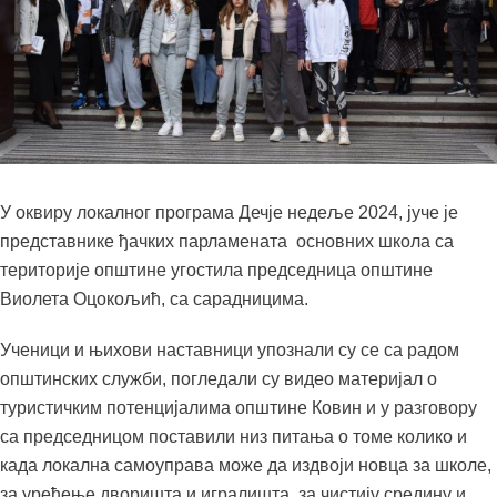
У оквиру локалног програма Дечје недеље 2024, јуче је
представнике ђачких парламената основних школа са
територије општине угостила председница општине
Виолета Оцокољић, са сарадницима.
Ученици и њихови наставници упознали су се са радом
општинских служби, погледали су видео материјал о
туристичким потенцијалима општине Ковин и у разговору
са председницом поставили низ питања о томе колико и
када локална самоуправа може да издвоји новца за школе,
за уређење дворишта и игралишта, за чистију средину и