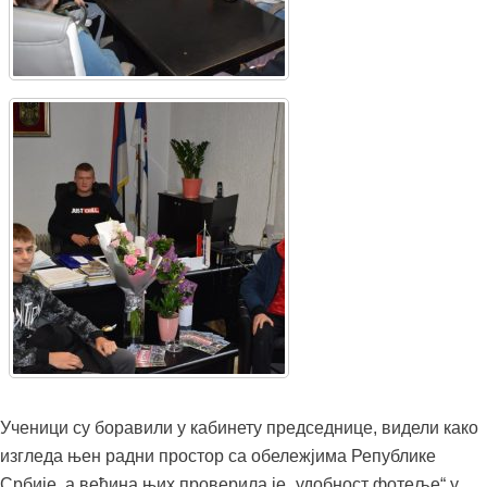
Ученици су боравили у кабинету председнице, видели како
изгледа њен радни простор са обележјима Републике
Србије, а већина њих проверила је „удобност фотеље“ у