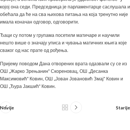
којој она седи. Председница је парламентарце саслушала и
обећала да ће на сва њихова питања на која тренутно није
имала коначан одговор, одговорити.
Ђаци су потом у групама посетили матичаре и научили
нешто више о значају уписа и чувања матичних књига које
сваког од нас прате од рођења.
Пријему поводом Дана отворених врата одазвали су се из
ОШ „Жарко Зрењанин“ Скореновац, ОШ „Десанка
Максимовић“ Ковин, ОШ „Јован Јовановић Змај“ Ковин и
ОШ „Ђура Јакшић“ Ковин.
Novije
Starije