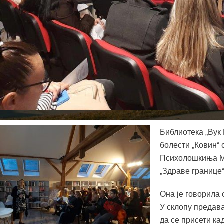
Библиотека „Вук 
болести „Ковин“
Психолошкиња Ми
„Здраве границе“
Она је говорила 
У склопу предава
да се присети ка