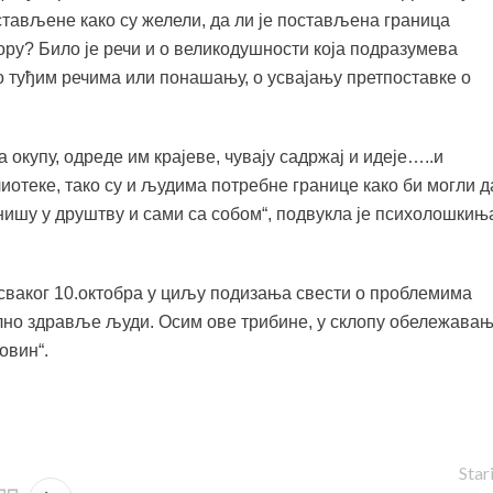
стављене како су желели, да ли је постављена граница
ру? Било је речи и о великодушности која подразумева
 туђим речима или понашању, о усвајању претпоставке о
 окупу, одреде им крајеве, чувају садржај и идеје…..и
отеке, тако су и људима потребне границе како би могли д
нишу у друштву и сами са собом“, подвукла је психолошкињ
сваког 10.октобра у циљу подизања свести о проблемима
лно здравље људи. Осим ове трибине, у склопу обележава
овин“.
Star