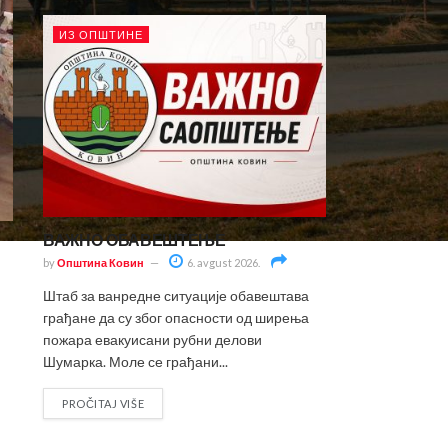
ИЗ ОПШТИНЕ
ВАЖНО ОБАВЕШТЕЊЕ
by
Општина Ковин
6. avgust 2026.
Штаб за ванредне ситуације обавештава
грађане да су због опасности од ширења
пожара евакуисани рубни делови
Шумарка. Моле се грађани...
PROČITAJ VIŠE