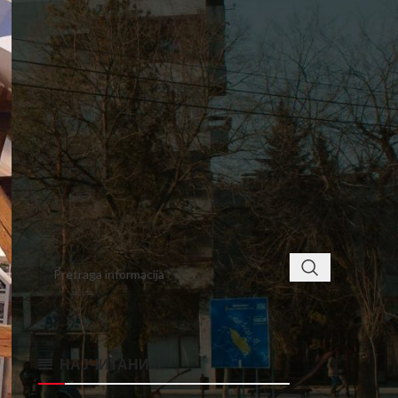
7
8
9
10
11
12
13
14
15
16
17
18
19
20
21
22
23
24
25
26
27
28
29
30
31
« sep
nov »
< class="widget-title">ПРОНАЂИТЕ
НАЈЧИТАНИЈЕ