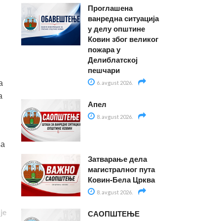
Проглашена
ванредна ситуација
у делу општине
Ковин због великог
пожара у
Делиблатској
пешчари
а
6. avgust 2026.
а
Апел
8. avgust 2026.
ња
Затварање дела
магистралног пута
Ковин-Бела Црква
8. avgust 2026.
ije
САОПШТЕЊЕ