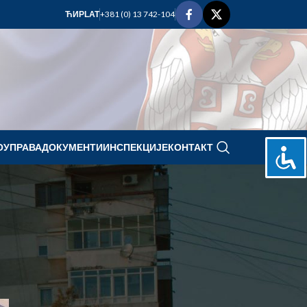
+381 (0) 13 742-104
ЋИР
LAT
ОУПРАВА
ДОКУМЕНТИ
ИНСПЕКЦИЈЕ
КОНТАКТ
oktobar 2024.
P
U
S
Č
P
S
N
1
2
3
4
5
6