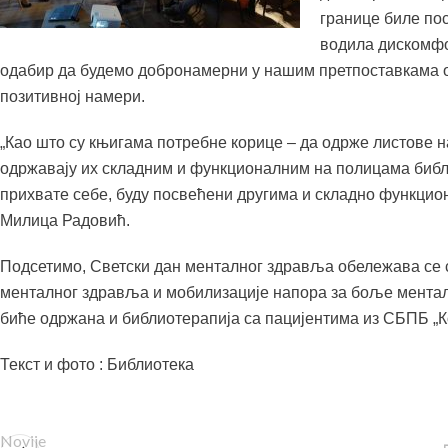
границе биле по
водила дискомфо
одабир да будемо добронамерни у нашим претпоставкама о
позитивној намери.
„Као што су књигама потребне корице – да одрже листове на
одржавају их складним и функционалним на полицама библи
прихвате себе, буду посвећени другима и складно функцио
Милица Радовић.
Подсетимо, Светски дан менталног здравља обележава се 
менталног здравља и мобилизације напора за боље мента
биће одржана и библиотерапија са пацијентима из СБПБ „К
Текст и фото : Библиотека
Novije