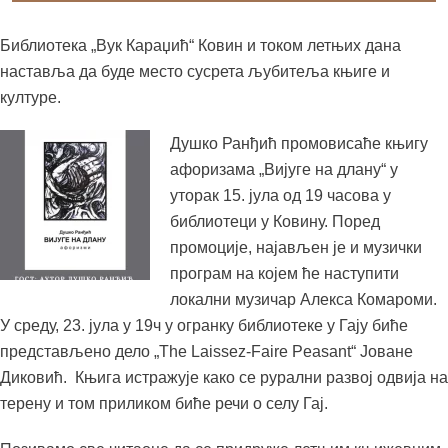
Библиотека „Вук Караџић“ Ковин и током летњих дана
наставља да буде место сусрета љубитеља књиге и
културе.
Душко Ранђић промовисаће књигу
афоризама „Вијуге на длану“ у
уторак 15. јула од 19 часова у
библиотеци у Ковину. Поред
промоције, најављен је и музички
програм на којем ће наступити
локални музичар Алекса Комароми.
У среду, 23. јула у 19ч у огранку библиотеке у Гају биће
представљено дело „The Laissez-Faire Peasant“ Јоване
Диковић. Књига истражује како се рурални развој одвија на
терену и том приликом биће речи о селу Гај.