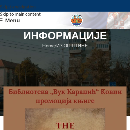
Skip to navigation
Skip to main content
Menu
ИНФОРМАЦИЈЕ
Home
ИЗ ОПШТИНЕ
ИЗ ОПШТИНЕ
Јулски програм: Вече афоризама
у Ковину и промоција књиге у Гају
Општина Ковин
On 14. jul 2025.