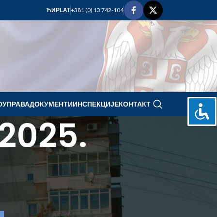
+381 (0) 13 742-104
ЋИР
LAT
ОУПРАВА
ДОКУМЕНТИ
ИНСПЕКЦИЈЕ
КОНТАКТ
 2025.
jul 2025.
P
U
S
Č
P
S
N
1
2
3
4
5
6