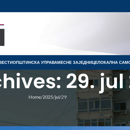
ВЕСТИ
OПШТИНСКА УПРАВА
МЕСНЕ ЗАЈЕДНИЦЕ
ЛОКАЛНА САМ
hives: 29. jul
Home
2025
jul
29
ПШТИНЕ
а комараца – 31. јул 2025.
Општина Ковин