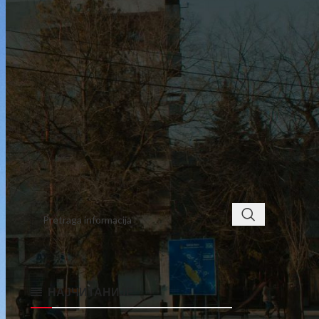
7
8
9
10
11
12
13
14
15
16
17
18
19
20
21
22
23
24
25
26
27
28
29
30
31
« jun
avg »
< class="widget-title">ПРОНАЂИТЕ
НАЈЧИТАНИЈЕ