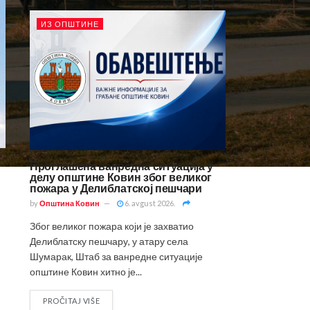
ИЗ ОПШТИНЕ
Проглашена ванредна ситуација у
делу општине Ковин због великог
пожара у Делиблатској пешчари
by
Општина Ковин
6. avgust 2026.
Због великог пожара који је захватио
Делиблатску пешчару, у атару села
Шумарак, Штаб за ванредне ситуације
општине Ковин хитно је...
PROČITAJ VIŠE