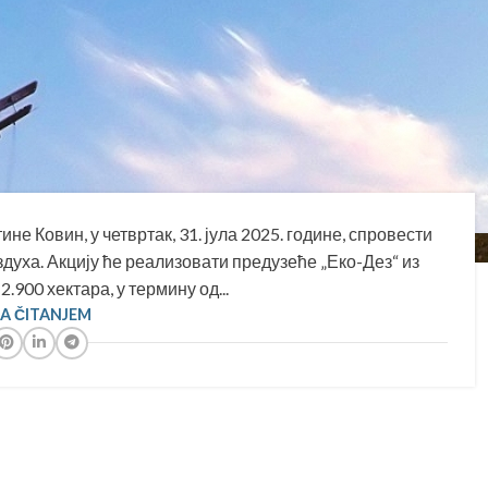
е Ковин, у четвртак, 31. јула 2025. године, спровести
духа. Акцију ће реализовати предузеће „Еко-Дез“ из
.900 хектара, у термину од...
SA ČITANJEM