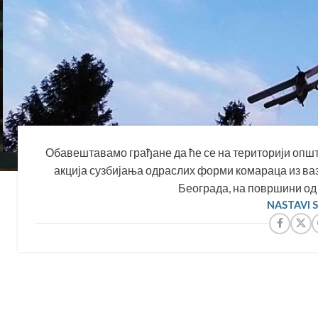
Обавештавамо грађане да ће се на територији општин
акција сузбијања одраслих форми комараца из ваз
Београда, на површини од 2
NASTAVI 