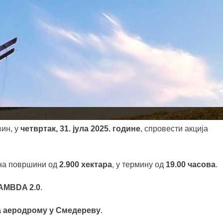
вин, у
четвртак, 31. јула 2025. године
, спровести акција
 на површини од
2.900 хектара
, у термину од
19.00 часова
.
AMBDA 2.0
.
на аеродрому у Смедереву
.