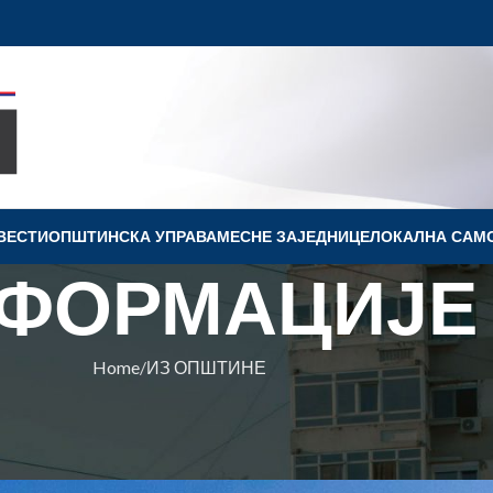
ВЕСТИ
OПШТИНСКА УПРАВА
МЕСНЕ ЗАЈЕДНИЦЕ
ЛОКАЛНА САМ
ФОРМАЦИЈЕ
Home
ИЗ ОПШТИНЕ
ПШТИНЕ
а комараца – 31. јул 2025.
на Ковин
On 29. jul 2025.