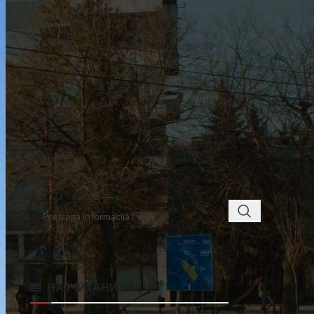
7
8
9
10
11
12
13
14
15
16
17
18
19
20
21
22
23
24
25
26
27
28
29
30
31
« jun
avg »
< class="widget-title">ПРОНАЂИТЕ
НАЈЧИТАНИЈЕ