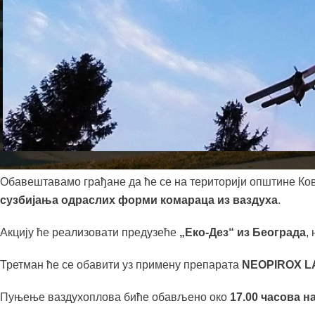
Обавештавамо грађане да ће се на територији општине Ко
сузбијања одраслих форми комараца из ваздуха
.
Акцију ће реализовати предузеће
„Еко-Дез“ из Београда
,
Третман ће се обавити уз примену препарата
NEOPIROX L
Пуњење ваздухоплова биће обављено око
17.00 часова 