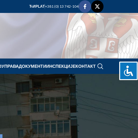
+381 (0) 13 742-104
ЋИР
LAT
ОУПРАВА
ДОКУМЕНТИ
ИНСПЕКЦИЈЕ
КОНТАКТ
jul 2025.
P
U
S
Č
P
S
N
1
2
3
4
5
6