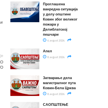
Проглашена
ванредна ситуација
у делу општине
Ковин због великог
њи
пожара у
Делиблатској
пешчари
6. avgust 2026.
Апел
ije
8. avgust 2026.
КО
ТО
Затварање дела
магистралног пута
Ковин-Бела Црква
8. avgust 2026.
САОПШТЕЊЕ