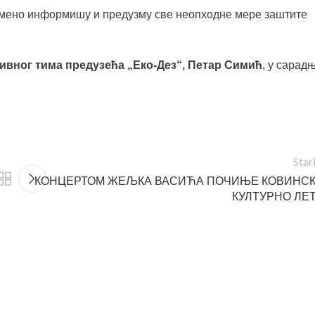
ремено информишу и предузму све неопходне мере заштите
ивног тима предузећа „Еко-Дез“, Петар Симић
, у сарад
Star
КОНЦЕРТОМ ЖЕЉКА ВАСИЋА ПОЧИЊЕ КОВИНС
КУЛТУРНО ЛЕ