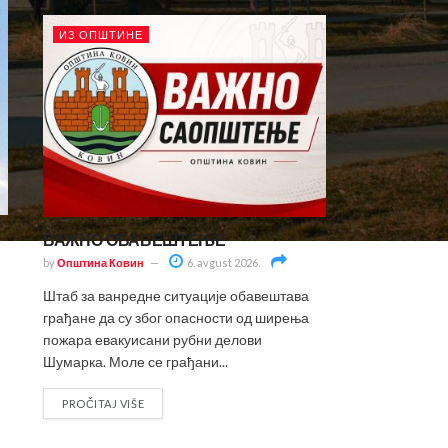
ИЗ ОПШТИНЕ
ВАЖНО ОБАВЕШТЕЊЕ
by
Општина Ковин
6. avgust 2026.
Штаб за ванредне ситуације обавештава
грађане да су због опасности од ширења
пожара евакуисани рубни делови
Шумарка. Моле се грађани...
PROČITAJ VIŠE