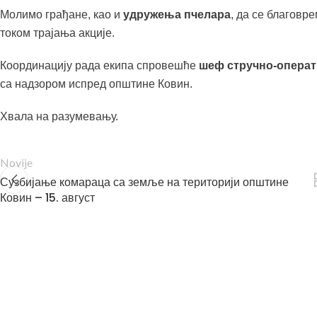
Молимо грађане, као и
удружења пчелара
, да се благов
током трајања акције.
Координацију рада екипа спровешће
шеф стручно-операт
са надзором испред општине Ковин.
Хвала на разумевању.
Novije
Сузбијање комараца са земље на територији општине
Ковин – 15. август