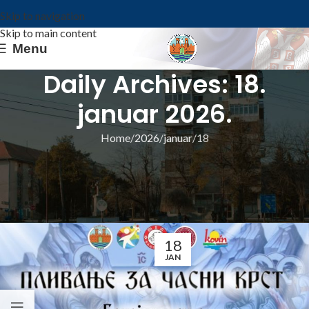
Skip to navigation
Skip to main content
Menu
Daily Archives: 18.
januar 2026.
Home
2026
januar
18
ИЗ ОПШТИНЕ
Ковин спреман за Богојављење: Пливање
за Часни крст у понедељак на Дунавцу
Општина Ковин
18
JAN