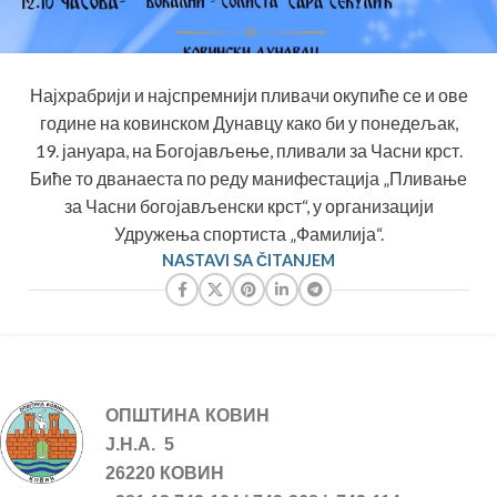
Најхрабрији и најспремнији пливачи окупиће се и ове
године на ковинском Дунавцу како би у понедељак,
19. јануара, на Богојављење, пливали за Часни крст.
Биће то дванаеста по реду манифестација „Пливање
за Часни богојављенски крст“, у организацији
Удружења спортиста „Фамилија“.
NASTAVI SA ČITANJEM
ОПШТИНА КОВИН
Ј.Н.А. 5
26220 КОВИН