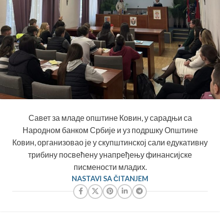
Савет за младе општине Ковин, у сарадњи са
Народном банком Србије и уз подршку Општине
Ковин, организовао је у скупштинској сали едукативну
трибину посвећену унапређењу финансијске
писмености младих.
NASTAVI SA ČITANJEM