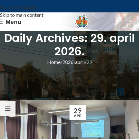
Skip to navigation
Skip to main content
Menu
Daily Archives: 29. april
2026.
Home
2026
april
29
ИЗ ОПШТИНЕ
Млади у Ковину закорачили у свет
финансија – одржана едукативна трибина
Општина Ковин
29
APR