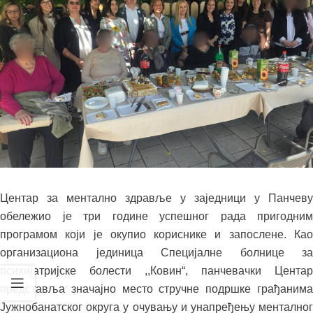
Центар за ментално здравље у заједници у Панчеву
обележио је три године успешног рада пригодним
програмом који је окупио кориснике и запослене. Као
организациона јединица Специјалне болнице за
психијатријске болести ,,Ковин“, панчевачки Центар
представља значајно место стручне подршке грађанима
Јужнобанатског округа у очувању и унапређењу менталног