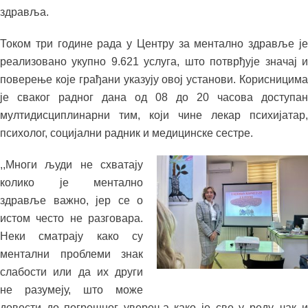
здравља.
Током три године рада у Центру за ментално здравље је
реализовано укупно 9.621 услуга, што потврђује значај и
поверење које грађани указују овој установи. Корисницима
је сваког радног дана од 08 до 20 часова доступан
мултидисциплинарни тим, који чине лекар психијатар,
психолог, социјални радник и медицинске сестре.
,,Многи људи не схватају
колико је ментално
здравље важно, јер се о
истом често не разговара.
Неки сматрају како су
ментални проблеми знак
слабости или да их други
не разумеју, што може
довести до погрешног уверења како је све у реду, чак и