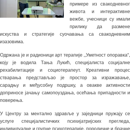
примере из свакодневног
живота и интерактивне
вежбе, учесници су имали
прилику да размене
искуства и стратегије суочавања са свакодневним
изазовима.
Одржана је и радионици арт терапије ,,Уметност опоравка“,
коју је водила Тања Лукић, специјалиста социјалне
рехабилитације и социотерапеут. Креативни процес
стварања представљао је простор за изражавање,
сарадњу и међусобну подршку, а овакве активности
доприносе јачању самопоуздања, осећања припадности и
поверења.
У Центру за ментално здравље у заједници пружају се
услуге специјалистичких психијатријских прегледа,
индивидуалне и групне психотерапије, породичне и брачне