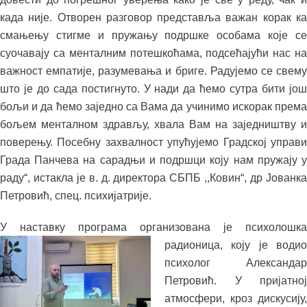
када није. Отворен разговор представља важан корак ка
смањењу стигме и пружању подршке особама које се
суочавају са менталним потешкоћама, подсећајући нас на
важност емпатије, разумевања и бриге. Радујемо се свему
што је до сада постигнуто. У нади да ћемо сутра бити још
бољи и да ћемо заједно са Вама да учинимо искорак према
бољем менталном здрављу, хвала Вам на заједништву и
поверењу. Посебну захвалност упућујемо Градској управи
Града Панчева на сарадњи и подршци коју нам пружају у
раду“, истакла је в. д. директора СБПБ ,,Ковин“, др Јованка
Петровић, спец. психијатрије.
У наставку програма организ
ована је психолошка
радионица, коју је водио
психолог Александар
Петровић. У пријатној
атмосфери, кроз дискусију,