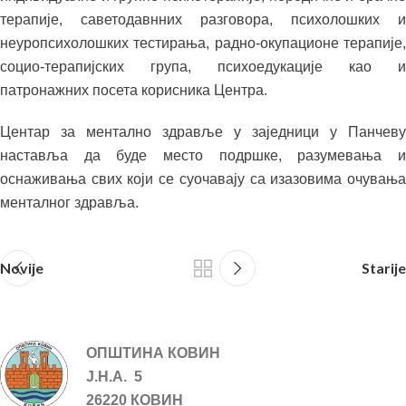
терапије, саветодавнних разговора, психолошких и
неуропсихолошких тестирања, радно-окупационе терапије,
социо-терапијских група, психоедукације као и
патронажних посета корисника Центра.
Центар за ментално здравље у заједници у Панчеву
наставља да буде место подршке, разумевања и
оснаживања свих који се суочавају са изазовима очувања
менталног здравља.
Novije
Starije
ОПШТИНА КОВИН
Ј.Н.А. 5
26220 КОВИН