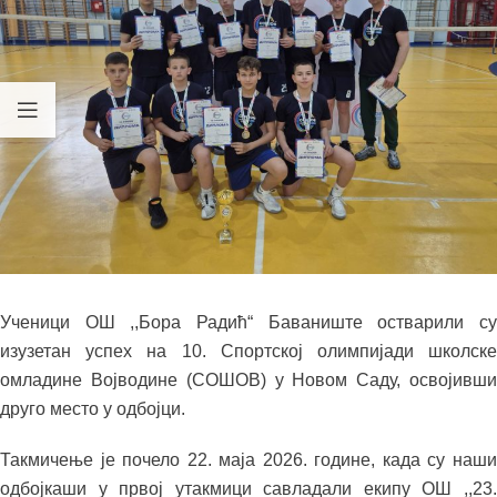
Ученици ОШ ,,Бора Радић“ Баваниште остварили су
изузетан успех на 10. Спортској олимпијади школске
омладине Војводине (СОШОВ) у Новом Саду, освојивши
друго место у одбојци.
Такмичење је почело 22. маја 2026. године, када су наши
одбојкаши у првој утакмици савладали екипу ОШ ,,23.