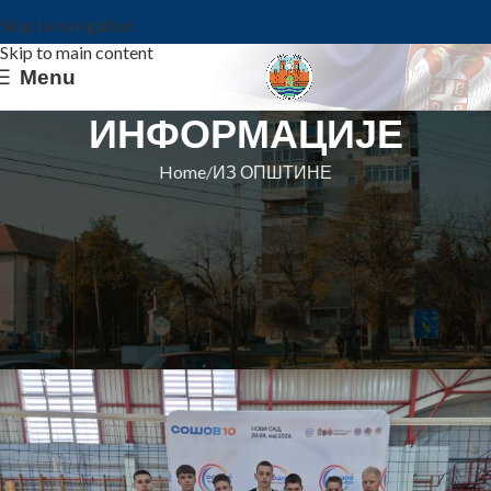
Skip to navigation
Skip to main content
Menu
ИНФОРМАЦИЈЕ
Home
ИЗ ОПШТИНЕ
ИЗ ОПШТИНЕ
Сребрна медаља за одбојкаше
ОШ ,,Бора Радић“ Баваниште на
СОШОВ 2026.
Општина Ковин
On 27. maj 2026.