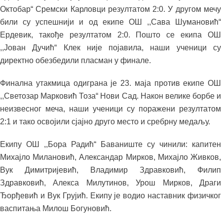
Октобар“ Сремски Карловци резултатом 2:0. У другом мечу
били су успешнији и од екипе ОШ ,,Сава Шумановић“
Ердевик, такође резултатом 2:0. Пошто се екипа ОШ
,,Јован Дучић“ Клек није појавила, наши ученици су
директно обезбедили пласман у финале.
Финална утакмица одиграна је 23. маја против екипе ОШ
,,Светозар Марковић Тоза“ Нови Сад. Након велике борбе и
неизвесног меча, наши ученици су поражени резултатом
2:1 и тако освојили сјајно друго место и сребрну медаљу.
Екипу ОШ ,,Бора Радић“ Баваниште су чинили: капитен
Михајло Милановић, Александар Мирков, Михајло Живков,
Вук Димитријевић, Владимир Здравковић, Филип
Здравковић, Алекса Милутинов, Урош Мирков, Драги
Ђорђевић и Вук Грујић. Екипу је водио наставник физичког
васпитања Милош Богуновић.