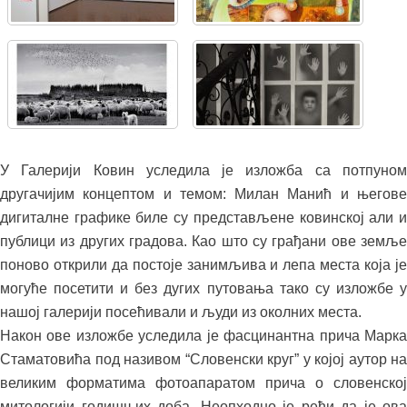
У Галерији Ковин уследила је изложба са потпуном
другачијим концептом и темом: Милан Манић и његове
дигиталне графике биле су представљене ковинској али и
публици из других градова. Као што су грађани ове земље
поново открили да постоје занимљива и лепа места која је
могуће посетити и без дугих путовања тако су изложбе у
нашој галерији посећивали и људи из околних места.
Након ове изложбе уследила је фасцинантна прича Марка
Стаматовића под називом “Словенски круг” у којој аутор на
великим форматима фотоапаратом прича о словенској
митологији годишњих доба. Неопходно је рећи да је ова