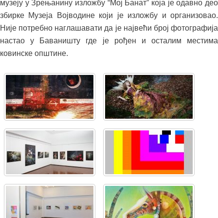
музеју у Зрењанину изложбу “Мој Банат” која је одавно део
збирке Музеја Војводине који је изложбу и организовао.
Није потребно наглашавати да је највећи број фотографија
настао у Баваништу где је рођен и осталим местима
ковинске општине.