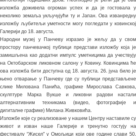
изложба доживела огроман успех и да је гостовала у
неколико земаља укључујући ту и Јапан. Ова изванредну
изложбу љубитељи уметности могу погледати у ковинској
Галерији до 18. августа.
Народни музеј у Панчеву изразио је жељу да у свом
простору панчевачкој публици представи изложбу која је
замишљена као додатни импулс уметницима да учествују
на Октобарском ликовном салону у Ковину. Ковинцима ће
ова изложба бити доступна од 18. августа. 26. јуна било је
њено отварање у Панчеву где су публици представљене
слике Милована Панића, графике Мирослава Савкова,
скулптуре Марка Вукше и ликовни радови настали
алтернативним техникама (видео, фотографије и
дигиталне графике) Милана Живковића.
Изложбе које су реализоване у нашем Центру наставиле су
живот и изван наше Галерије и тренутно гостују на
фестивалу “Жисел” у Омољици који ове године слави 50.