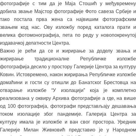
фотографије с тим да је Маја Стошић у међувремену
добила звање Мајстор фотографије Фото савеза Србије и
тако постала прва жена са највишим фотографским
звањем код нас. Ову изложбу поред каталога прати и
велика фотомонографија, пета по реду у новопокренутој
издавачкој делатности Центра.
Важно је рећи да се и жирирање за доделу звања и
жирирање традиционалне Републичке изложбе
фотографија десило у простору Галерије Центра за културу
Ковин. Истовремено, након жирирања Републичке изложбе
домаћини и гости су отишли до Банатског Брестовца на
отварање изложбе “У изолацији” која је комплетно
реализована у оквиру Архива фотографије а где, на више
од 100 фотографија, фотографи представљају дешавања
током изолације због пандемије. Галерија Центра за
културу имала је изложбе и ван свог простора. Уредник
Галерије Милан Живковић представио је у Народном