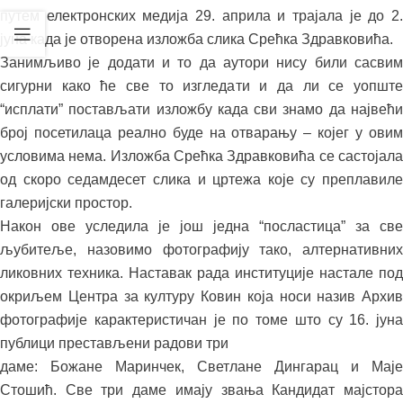
путем електронских медија 29. априла и трајала је до 2.
јуна када је отворена изложба слика Срећка Здравковића.
Занимљиво је додати и то да аутори нису били сасвим
сигурни како ће све то изгледати и да ли се уопште
“исплати” постављати изложбу када сви знамо да највећи
број посетилаца реално буде на отварању – којег у овим
условима нема. Изложба Срећка Здравковића се састојала
од скоро седамдесет слика и цртежа које су преплавиле
галеријски простор.
Након ове уследила је још једна “посластица” за све
љубитеље, назовимо фотографију тако, алтернативних
ликовних техника. Наставак рада институције настале под
окриљем Центра за културу Ковин која носи назив Архив
фотографије карактеристичан је по томе што су 16. јуна
публици престављени радови три
даме: Божане Маринчек, Светлане Дингарац и Маје
Стошић. Све три даме имају звања Кандидат мајстора