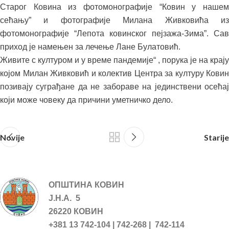
Старог Ковина из фотомонографије “Ковин у нашем
сећању” и фотографије Милана Живковића из
фотомонографије “Лепота ковинског пејзажа-Зима”. Сав
приход је намењен за лечење Лане Булатовић.
Живите с културом и у време пандемије“ , порука је на крају
којом Милан Живковић и колектив Центра за културу Ковин
позивају суграђане да не забораве на јединствени осећај
који може човеку да причини уметничко дело.
Novije
Starije
ОПШТИНА КОВИН
Ј.Н.А. 5
26220 КОВИН
+381 13 742-104 | 742-268 | 742-114