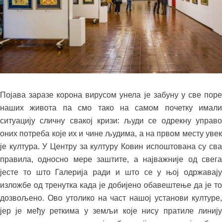
Појава заразе корона вирусом унела је забуну у све поре
наших живота па смо тако на самом почетку имали
ситуацију сличну свакој кризи: људи се одрекну управо
оних потреба које их и чине људима, а на првом месту увек
је култура. У Центру за културу Ковин испоштована су сва
правила, односно мере заштите, а најважније од свега
јесте то што Галерија ради и што се у њој одржавају
изложбе од тренутка када је добијено обавештење да је то
дозвољено. Ово утолико на част нашој установи културе,
јер је међу реткима у земљи које нису пратиле линију