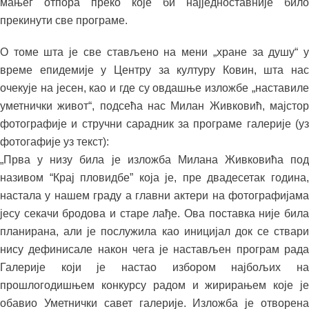
мањег отпора преко које би најједноставније било
прекинути све програме.
О томе шта је све стављено на мени „хране за душу“ у
време епидемије у Центру за културу Ковин, шта нас
очекује на јесен, као и где су овдашње изложбе „наставиле
уметнички живот“, подсећа нас Милан Живковић, мајстор
фотографије и стручни сарадник за програме галерије (уз
фотогафије уз текст):
„Прва у низу била је изложба Милана Живковића под
називом “Крај пловидбе” која је, пре двадесетак година,
настала у нашем граду а главни актери на фотографијама
јесу секачи бродова и старе лађе. Ова поставка није била
планирана, али је послужила као иницијал док се ствари
нису дефинисале након чега је настављен програм рада
Галерије који је настао избором најбољих на
прошлогодишњем конкурсу радом и жирирањем које је
обавио Уметнички савет галерије. Изложба је отворена