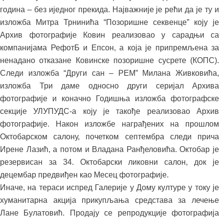
година – без иједног прекида. Најважније је рећи да је ту и
изложба Митра Трнинића “Позоришне секвенце” коју је
Архив фотографије Ковин реализовао у сарадњи са
компанијама РефотБ и Епсон, а која је припремљена за
ненадано отказане Ковинске позоришне сусрете (КОПС).
Следи изложба “Други сан – РЕМ” Милана Живковића,
изложба Три даме односно други серијал Архива
фотографије и коначно Годишња изложба фотографске
секције УЛУПУДС-а коју је такође реализовао Архив
фотографије. Након изложбе награђених на прошлом
Октобарском салону, почетком септембра следи прича
Ирене Лазић, а потом и Владана Ранђеловића. Октобар је
резервисан за 34. Октобарски ликовни салон, док је
децембар предвиђен као Месец фотографије.
Иначе, на тераси испред Галерије у Дому културе у току је
хуманитарна акција прикупљања средстава за лечење
Лане Булатовић. Продају се репродукције фотографија