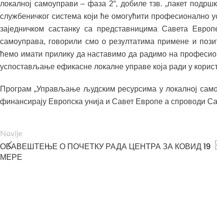
локалној самоуправи – фаза 2“, добиле тзв. „пакет подрш
службеничког система који ће омогућити професионално 
заједничком састанку са представницима Савета Европе
самоуправа, говорили смо о резултатима примене и поз
ћемо имати прилику да наставимо да радимо на професион
успостављање ефикасне локалне управе која ради у корист
Програм „Управљање људским ресурсима у локалној самоуп
финансирају Европска унија и Савет Европе а спроводи 
Novije
ОБАВЕШТЕЊЕ О ПОЧЕТКУ РАДА ЦЕНТРА ЗА КОВИД 19
МЕРЕ