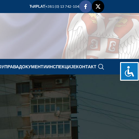
+381 (0) 13 742-104
ЋИР
LAT
ОУПРАВА
ДОКУМЕНТИ
ИНСПЕКЦИЈЕ
КОНТАКТ
mart 2021.
P
U
S
Č
P
S
N
И
1
2
3
4
5
6
7