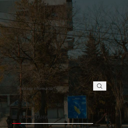
8
9
10
11
12
13
14
15
16
17
18
19
20
21
22
23
24
25
26
27
28
29
30
31
« feb
apr »
< class="widget-title">ПРОНАЂИТЕ
НАЈЧИТАНИЈЕ