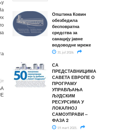
њу
На
Општина Ковин
их
обезбедила
то
бесповратна
средства за
за
санацију јавне
водоводне мреже
31. jul 2026.
га
СА
ПРЕДСТАВНИЦИМА
САВЕТА ЕВРОПЕ О
ije
ПРОГРАМУ
ЊА
УПРАВЉАЊА
ЈЕ
ЉУДСКИМ
РЕСУРСИМА У
ЛОКАЛНОЈ
САМОУПРАВИ –
ФАЗА 2
19. mart 2021.