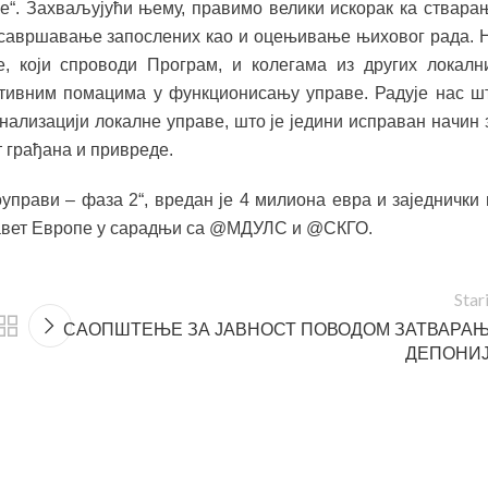
ке“. Захваљујући њему, правимо велики искорак ка ствара
усавршавање запослених као и оцењивање њиховог рада. 
, који спроводи Програм, и колегама из других локалн
итивним помацима у функционисању управе. Радује нас ш
ализацији локалне управе, што је једини исправан начин 
 грађана и привреде.
рави – фаза 2“, вредан је 4 милиона евра и заједнички 
Савет Европе у сарадњи са @МДУЛС и @СКГО.
Star
САОПШТЕЊЕ ЗА ЈАВНОСТ ПОВОДОМ ЗАТВАРА
ДЕПОНИ