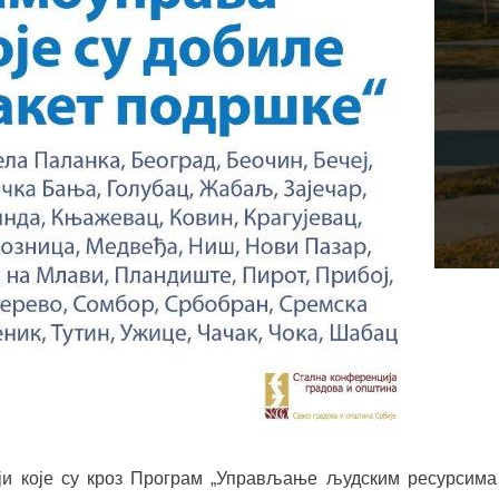
ји које су кроз Програм „Управљање људским ресурсима