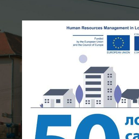
– Ф
Objavljeno od
Општи