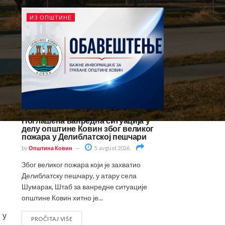
ИЗ ОПШТИНЕ
Поглашена ванредна ситуација у
делу општине Ковин због великог
пожара у Делиблатској пешчари
by
Општина Ковин
5. avgust 2026.
Због великог пожара који је захватио
Делиблатску пешчару, у атару села
Шумарак, Штаб за ванредне ситуације
општине Ковин хитно је...
 у
PROČITAJ VIŠE