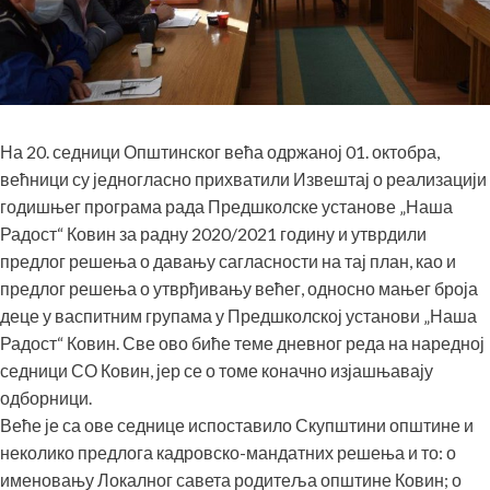
На 20. седници Општинског већа одржаној 01. октобра,
већници су једногласно прихватили Извештај о реализацији
годишњег програма рада Предшколске установе „Наша
Радост“ Ковин за радну 2020/2021 годину и утврдили
предлог решења о давању сагласности на тај план, као и
предлог решења о утврђивању већег, односно мањег броја
деце у васпитним групама у Предшколској установи „Наша
Радост“ Ковин. Све ово биће теме дневног реда на наредној
седници СО Ковин, јер се о томе коначно изјашњавају
одборници.
Веће је са ове седнице испоставило Скупштини општине и
неколико предлога кадровско-мандатних решења и то: о
именовању Локалног савета родитеља општине Ковин; о