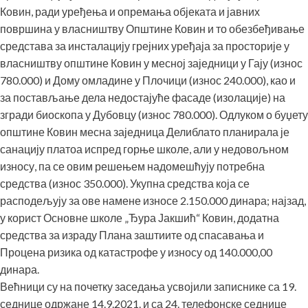
Ковин, ради уређења и опремања објеката и јавних
површина у власништву Општине Ковин и то обезбеђивање
средстава за инсталацију грејних уређаја за просторије у
власништву општине Ковин у месној заједници у Гају (износ
780.000) и Дому омладине у Плочици (износ 240.000), као и
за постављање дела недостајуће фасаде (изолације) на
згради биоскопа у Дубовцу (износ 780.000). Одлуком о буџету
општине Ковин месна заједница Делиблато планирала је
санацију платоа испред горње школе, али у недовољном
износу, па се овим решењем надомешћују потребна
средства (износ 350.000). Укупна средства која се
расподељују за ове намене износе 2.150.000 динара; најзад,
у корист Основне школе „Ђура Јакшић“ Ковин, додатна
средства за израду Плана заштиите од спасавања и
Процена ризика од катастрофе у износу од 140.000,00
динара.
Већници су на почетку заседања усвојили записнике са 19.
седнице одржане 14.9.2021. и са 24. телефонске седнице