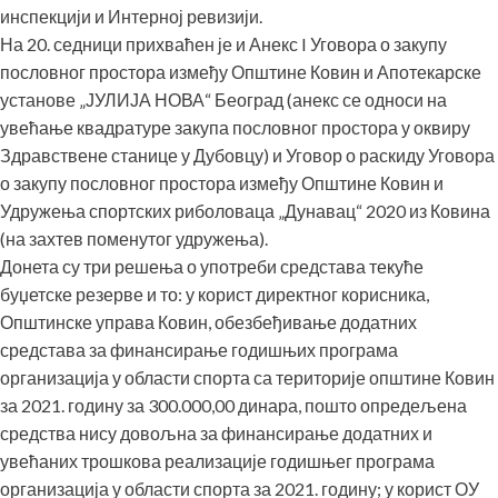
инспекцији и Интерној ревизији.
На 20. седници прихваћен је и Анекс I Уговора о закупу
пословног простора између Општине Ковин и Апотекарске
установе „ЈУЛИЈА НОВА“ Београд (анекс се односи на
увећање квадратуре закупа пословног простора у оквиру
Здравствене станице у Дубовцу) и Уговор о раскиду Уговора
о закупу пословног простора између Општине Ковин и
Удружења спортских риболоваца „Дунавац“ 2020 из Ковина
(на захтев поменутог удружења).
Донета су три решења о употреби средстава текуће
буџетске резерве и то: у корист директног корисника,
Општинске управа Ковин, обезбеђивање додатних
средстава за финансирање годишњих програма
организација у области спорта са територије општине Ковин
за 2021. годину за 300.000,00 динара, пошто опредељена
средства нису довољна за финансирање додатних и
увећаних трошкова реализације годишњег програма
организација у области спорта за 2021. годину; у корист ОУ