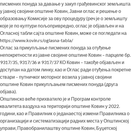
писмених понуда за давање у закуп грађевинског земљишта
у јавној својини општине Ковин, Јавни оглас и решење о
образовању Комисије за ову процедуру (реч је о земљишту
које је по култури пољопривредно, оглас је објављен и на
Огласној табли сајта општине Ковин, може се погледати на
https://www.kovin.rs/oglasna-tabla/
Оглас за прикупљање писмених понуда за отуђење
непокретности из јавне својине општине Ковин – парцеле бр.
9317/35, 9317/36 и 9317/37 КО Ковин – такође објављен и
доступан на датом линку, као и Оглас ради отуђења покретне
ствари – путничког моторног возила у јавној својини
општине Ковин прикупљањем писмених понуда (друга
објава).
Општинско веће прихватило је и Програм контроле
квалитета ваздуха на територији општине Ковин у 2022.
години, као и Правилник о једанаестој измени Правилника о
организацији и систематизацији радних места у Општинској
управи, Правобранилаштву општине Ковин, Буџетској