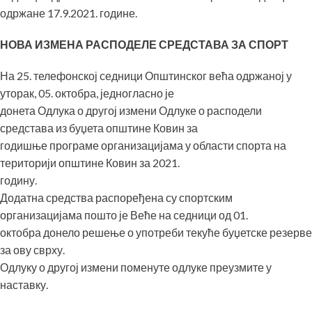
одржане 17.9.2021. године.
НОВА ИЗМЕНА РАСПОДЕЛЕ СРЕДСТАВА ЗА СПОРТ
На 25. телефонској седници Општинског већа одржаној у
уторак, 05. октобра, једногласно је
донета Одлука о другој измени Одлуке о расподели
средстава из буџета општине Ковин за
годишње програме организацијама у области спорта на
територији општине Ковин за 2021.
годину.
Додатна средства распоређена су спортским
организацијама пошто је Веће на седници од 01.
октобра донело решење о употреби текуће буџетске резерве
за ову сврху.
Одлуку о другој измени поменуте одлуке преузмите у
наставку.