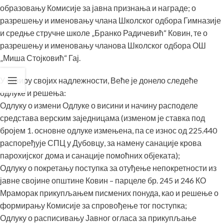
образовању Комисије за јавна признања и награде; о
разрешењу и именовању члана Школског одбора Гимназије
и средње стручне школе „Бранко Радичевић“ Ковин, те о
разрешењу и именовању чланова Школског одбора ОШ
„Миша Стојковић“ Гај.
У оквиру својих надлежности, Веће је донело следеће
одлуке и решења:
Одлуку о измени Одлуке о висини и начину расподеле
средстава верским заједницама (изменом је ставка под
бројем 1. основне одлуке измењена, па се износ од 225.440
распоређује СПЦ у Дубовцу, за намену санације крова
парохијског дома и санације помоћних објеката);
Одлуку о покретању поступка за отуђење непокретности из
јавне својине општине Ковин – парцеле бр. 245 и 246 КО
Мраморак прикупљањем писмених понуда, као и решење о
формирању Комисије за спровођење тог поступка;
Одлуку о расписивању Јавног огласа за прикупљање