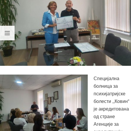
Специјална
болница за
психијатријске
болести ,,Ковин“
је акредитована
од стране
Агенције за