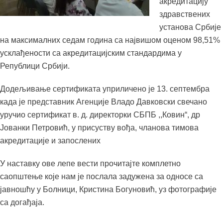
акредитацију
здравствених
установа Србије
на максималних седам година са највишом оценом 98,51%
усклађености са акредитацијским стандардима у
Републици Србији.
Додељивање сертификата уприличено је 13. септембра
када је представник Агенције Владо Давковски свечано
уручио сертификат в. д. директорки СБПБ ,,Ковин“, др
Јованки Петровић, у присуству вођа, чланова тимова
акредитације и запослених
У наставку ове лепе вести прочитајте комплетно
саопштење које нам је послала задужена за односе са
јавношћу у Болници, Кристина Богуновић, уз фотографије
са догађаја.