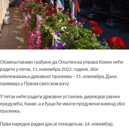
Обавештавамо грађане да Општинска управа Ковин неће
радити у петак, 11. новембра 2022. године, због
обележавања државног празника – 11. новембра, Дана
примирја у Првом светском рату.
У петак неће радити државне установе, дирекције јавних
предузећа, банке, а и ђаци ће имати продужени викенд због
празника.
Први наредни радни дан је понедељак, 14. новембар.