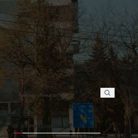
4
5
6
7
8
9
10
11
12
13
14
15
16
17
18
19
20
21
22
23
24
25
26
27
28
29
30
« avg
okt »
< class="widget-title">ПРОНАЂИТЕ
НАЈЧИТАНИЈЕ