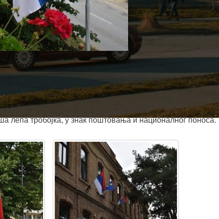
једнички велики празник: Дан српског јединства, слободе и
ог фронта 1918. године, што је означило слом
а лепа тробојка, у знак поштовања и националног поноса.