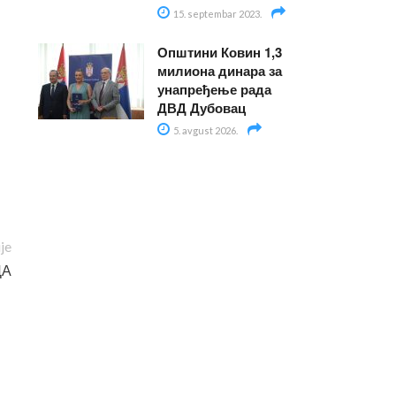
15. septembar 2023.
Општини Ковин 1,3
милиона динара за
унапређење рада
ДВД Дубовац
5. avgust 2026.
ije
ЦА