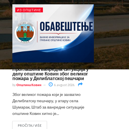
ИЗ ОПШТИНЕ
Проглашена ванредна ситуација у
делу општине Ковин због великог
пожара у Делиблатској пешчари
by
Општина Ковин
6. avgust 2026.
Због великог пожара који је захватио
Делиблатску пешчару, у атару села
Шумарак, Штаб за ванредне ситуације
општине Ковин хитно је...
PROČITAJ VIŠE