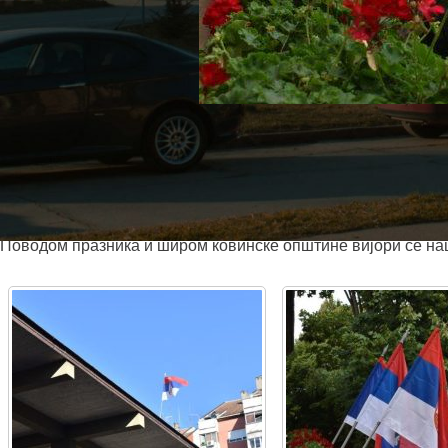
Република Србија и Република Српска данас обележавају за
националне заставе. Празнује се на дан пробијања Солунск
непријатељских сила у Великом рату.
Поводом празника и широм ковинске општине вијори се наш