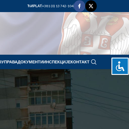
+381 (0) 13 742-104
ЋИР
LAT
ОУПРАВА
ДОКУМЕНТИ
ИНСПЕКЦИЈЕ
КОНТАКТ
septembar 2023.
Е
P
U
S
Č
P
S
N
1
2
3