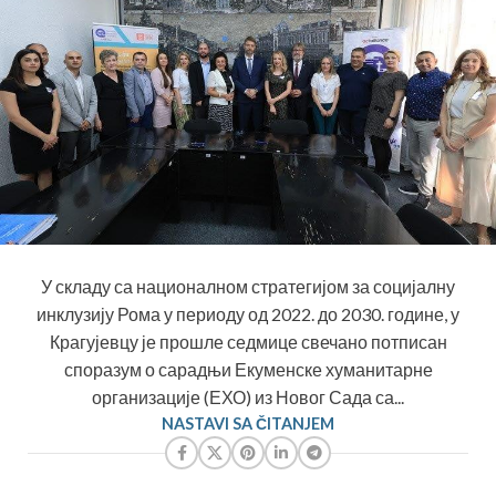
У складу са националном стратегијом за социјалну
инклузију Рома у периоду од 2022. до 2030. године, у
Крагујевцу је прошле седмице свечано потписан
споразум о сарадњи Екуменске хуманитарне
организације (ЕХО) из Новог Сада са...
NASTAVI SA ČITANJEM