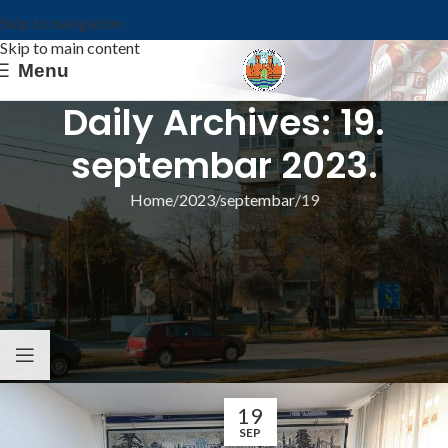
Skip to navigation
Skip to main content
Menu
Daily Archives: 19.
septembar 2023.
Home
2023
septembar
19
ИЗ ОПШТИНЕ
КОВИН У НОВОМ ПРОЈЕКТУ ЗА
СОЦИЈАЛНУ ИНКЛУЗИЈУ РОМА И
ДРУГИХ ОСЕТЉИВИХ ГРУПА –
АКTИВНОСТИ У ПЕРИОДУ 2023-2026.
Општина Ковин
19
SEP