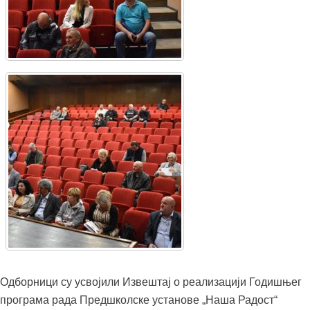
Одборници су усвојили Извештај о реализацији Годишњег
програма рада Предшколске установе „Наша Радост“