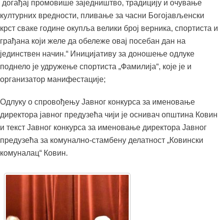
догађај промовише заједништво, традицију и очување
културних вредности, пливање за часни Богојављенски
крст сваке године окупља велики број верника, спортиста и
грађана који желе да обележе овај посебан дан на
јединствен начин.“ Иницијативу за доношење одлуке
поднело је удружење спортиста „Фамилија“, које је и
организатор манифестације;
Одлуку о спровођењу Јавног конкурса за именовање
директора јавног предузећа чији је оснивач општина Ковин
и текст Јавног конкурса за именовање директора Јавног
предузећа за комунално-стамбену делатност „Ковински
комуналац“ Ковин.