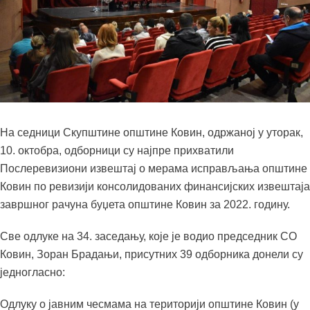
На седници Скупштине општине Ковин, одржаној у уторак,
10. октобра, одборници су најпре прихватили
Послеревизиони извештај о мерама исправљања општине
Ковин по ревизији консолидованих финансијских извештаја
завршног рачуна буџета општине Ковин за 2022. годину.
Све одлуке на 34. заседању, које је водио председник СО
Ковин, Зоран Брадањи, присутних 39 одборника донели су
једногласно:
Одлуку о јавним чесмама на територији општине Ковин (у