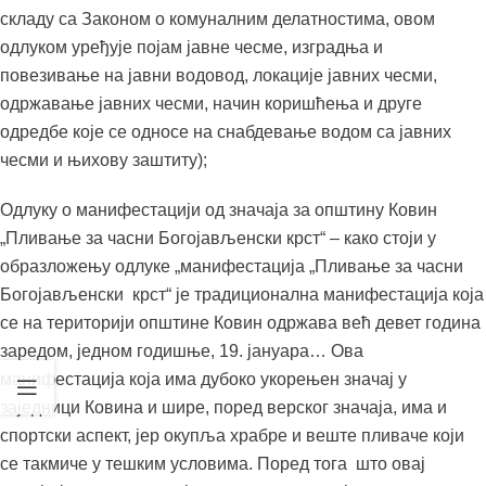
складу са Законом о комуналним делатностима, овом
одлуком уређује појам јавне чесме, изградња и
повезивање на јавни водовод, локације јавних чесми,
одржавање јавних чесми, начин коришћења и друге
одредбе које се односе на снабдевање водом са јавних
чесми и њихову заштиту);
Одлуку о манифестацији од значаја за општину Ковин
„Пливање за часни Богојављенски крст“ – како стоји у
образложењу одлуке „манифестација „Пливање за часни
Богојављенски крст“ је традиционална манифестација која
се на територији општине Ковин одржава већ девет година
заредом, једном годишње, 19. јануара… Ова
манифестација која има дубоко укорењен значај у
заједници Ковина и шире, поред верског значаја, има и
спортски аспект, јер окупља храбре и веште пливаче који
се такмиче у тешким условима. Поред тога што овај