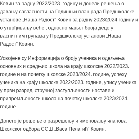
Ковин за радну 2022/2023. годину и донели решења о
давању сагласности на Годишњи план рада Предшколске
установе „Наша Радост“ Ковин за радну 2023/2024 годину и
о утврђивању већег, односно мањег броја деце у
васпитним групама у Предшколској установи „Наша
Радост“ Ковин.
Усвојене су Информација о броју ученика и одељења
основних и средњих школа на крају школске 2022/2023.
године и на почетку школске 2023/2024. године, успеху
ученика на крају школске 2022/2023. године, упису ученика
у први разред, стручној заступљености наставе и
припремљености школа на почетку школске 2023/2024.
године.
Донето је решење о разрешењу и именовању чланова
Школског одбора ССШ „Васа Пелагић“ Ковин.