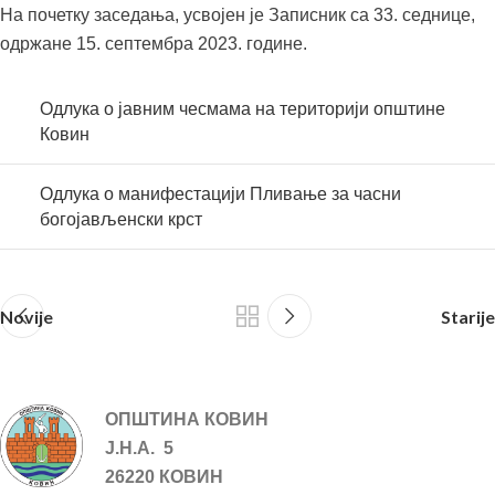
На почетку заседања, усвојен је Записник са 33. седнице,
одржане 15. септембра 2023. године.
Одлука о јавним чесмама на територији општине
Ковин
Одлука о манифестацији Пливање за часни
богојављенски крст
Novije
Starije
ОПШТИНА КОВИН
Ј.Н.А. 5
26220 КОВИН