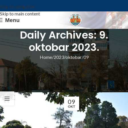
Skip to navigation
Skip to main content
Menu
Daily Archives: 9.
oktobar 2023.
Home
2023
oktobar
09
ИЗ ОПШТИНЕ
ПРАЗНИК ОПШТИНЕ У ЗНАКУ
ТРАДИЦИЈЕ
Општина Ковин
09
OKT