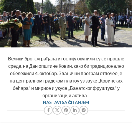
Велики број суграђана и гостију окупили су се прошле
среде, на Дан општине Ковин, како би традиционално
обележили 4. октобар. Званични програм отпочео је
на централном градском платоу уз звуке „Ковинских
бећара“ и мирисе и укусе „Банатског фруштука“ у
организацији актива...
NASTAVI SA ČITANJEM