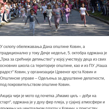
У склопу обележавања Дана општине Ковин, а
традиционално у току Дечје недеље, 5. октобра одржана је
„Трка за срећније детињство“ у којој учествују деца из свих
основних школа са територије општине, као и из ПУ „Наша
радост“ Ковин, у организацији Црвеног крста Ковин и
Општинске управе – Одељења за друштвене делатности,
под покровитељством општине Ковин.
Акција чији је мото од почетка „Имамо циљ – дођи на
старт“, одржана је у духу фер плеја, у сјајној атмосфери и
дружењу на централном платоу у Ковину, у присуству