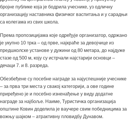
бројне публике која је бодрила учеснике, уз одличну
организацију наставника физичког васпитања и у сарадњи
са колегама из свих школа.
Према пропозицијама које одређује организатор, одржано
је укупно 10 трка – од прве, најкраће за девојчице из
предшколске установе у дужини од 80 метара, до најдуже
стазе од 500 м, коју су истрчали најстарији основци –
дечаци 7. и 8. разреда.
Обезбеђене су посебне награде за најуспешније учеснике
– за прва три места у свакој категорији, а ове године
приређено је и посебно изненађење у виду додатне
награде за најбоље. Наиме, Туристичка организација
општине Ковин доделила је ваучере свим победницима за
вожњу шајком – атрактивну пловидбу Дунавом.