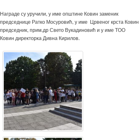
Награде су уручили, у име општине Ковин заменик
председнице Ратко Мосуровић, у име Црвеног крста Ковин
председник, прим.др Свето Вукадиновић и у име ТОО
Ковин директорка Дивна Кирилов.