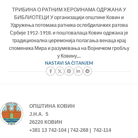
ТРИБИНА О РАТНИМ ХЕРОИНАМА ОДРЖАНА У
БИБЛИОТЕЦИ У организацији општине Ковин и
Удружења потомака ратника ослобдилачких ратова
Србије 1912-1918. и поштовалаца Ковин одржана је
традиционална церемонија полагања венаца крај
споменика Мира и разумевања на Војничком гробљу
у Ковину,...
NASTAVI SA ČITANJEM
ОПШТИНА КОВИН
Ј.Н.А. 5
26220 КОВИН
+381 13 742-104 | 742-268 | 742-114