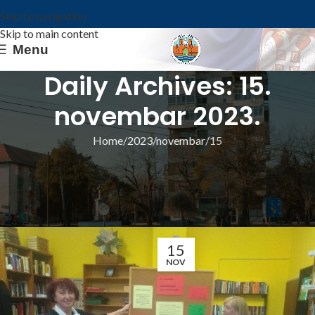
Skip to navigation
Skip to main content
Menu
Daily Archives: 15.
novembar 2023.
Home
2023
novembar
15
ИЗ ОПШТИНЕ
У СУСРЕТ МЕЂУНАРОДНОМ ДАНУ
ТОЛЕРАНЦИЈЕ
Општина Ковин
15
NOV