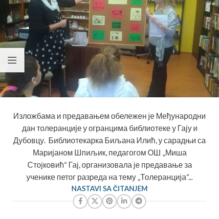
Изложбама и предавањем обележен је Међународни
дан толеранције у огранцима библиотеке у Гају и
Дубовцу. Библиотекарка Биљана Илић, у сарадњи са
Маријаном Шпиљик, педагогом ОШ „Миша
Стојковић“ Гај, организовала је предавање за
ученике петог разреда на тему „Толеранција“...
NASTAVI SA ČITANJEM