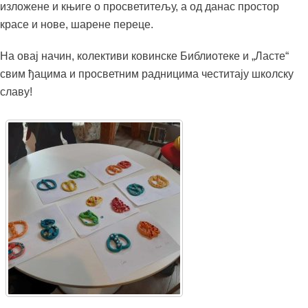
изложене и књиге о просветитељу, а од данас простор
красе и нове, шарене переце.
На овај начин, колективи ковинске Библиотеке и „Ласте“
свим ђацима и просветним радницима честитају школску
славу!