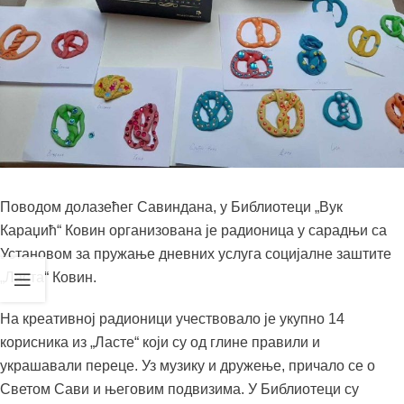
Поводом долазећег Савиндана, у Библиотеци „Вук
Караџић“ Ковин организована је радионица у сарадњи са
Установом за пружање дневних услуга социјалне заштите
„Ласта“ Ковин.
На креативној радионици учествовало је укупно 14
корисника из „Ласте“ који су од глине правили и
украшавали переце. Уз музику и дружење, причало се о
Светом Сави и његовим подвизима. У Библиотеци су