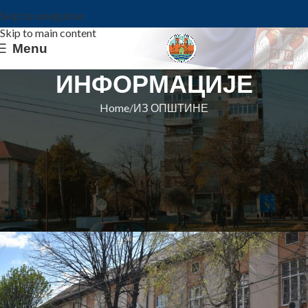
Skip to navigation
Skip to main content
Menu
ИНФОРМАЦИЈЕ
Home
ИЗ ОПШТИНЕ
ИЗ ОПШТИНЕ
ДАН ДРЖАВНОСТИ СРБИЈЕ –
Честитка и обавештење о
нерадним данима
Општина Ковин
On 14. februar 2024.