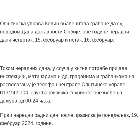
Општинска управа Ковин обавештава грађане да су,
поводом Дана државности Србије, ове године нерадни
дани четвртак, 15. фебруар и петак, 16. фебруар.
Током нерадних дана, у случају хитне потребе пријава
инспекцији, матичарима и др, грађанима и грађанкама на
располагању је телефон централе Општинске управе
013/742-104, служба физичко-техничког обезбеђења
дежура од 00-24 часа.
Први наредни радни дан после празника је понедељак, 19.
фебруар 2024. године.