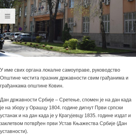
У име свих органа локалне самоуправе, руководство
Општине честита празник државности свим грађанима и
грађанкама општине Ковин.
Дан државности Србије – Сретење, спомен је на дан када
је на збору у Орашцу 1804. године дигнут Први српски
устанак и на дан када је у Крагујевцу 1835. године издат и
заклетвом потврђен први Устав Књажества Србије (Дан
уставности).