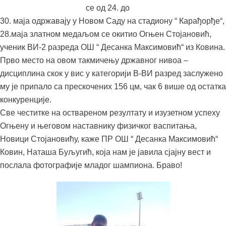
се од 24. до
30. маја одржавају у Новом Саду на стадиону “ Карађорђе“,
28.маја златном медаљом се окитио Огњен Стојановић,
ученик ВИ-2 разреда ОШ “ Десанка Максимовић“ из Ковина.
Прво место на овом такмичењу државног нивоа –
дисциплина скок у вис у категорији В-ВИ разред заслужено
му је припало са прескочених 156 цм, чак 6 више од остатка
конкуренције.
Све честитке на оствареном резултату и изузетном успеху
Огњену и његовом наставнику физичког васпитања,
Новици Стојановићу, каже ПР ОШ “ Десанка Максимовић“
Ковин, Наташа Буљугић, која нам је јавила сјајну вест и
послала фотографије младог шампиона. Браво!