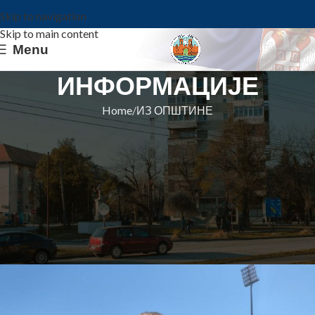
Skip to navigation
Skip to main content
Menu
ИНФОРМАЦИЈЕ
Home
ИЗ ОПШТИНЕ
ИЗ ОПШТИНЕ
“ШЕСТАК” ОГЊЕН
СТОЈАНОВИЋ ШКОЛСКИ
ОЛИМПИЈСКИ ШАМПИОН У
СКОКУ У ВИС
Општина Ковин
On 29. maj 2024.