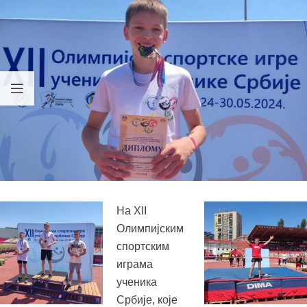
На XII
Олимпијским
спортским
играма
ученика
Србије, које