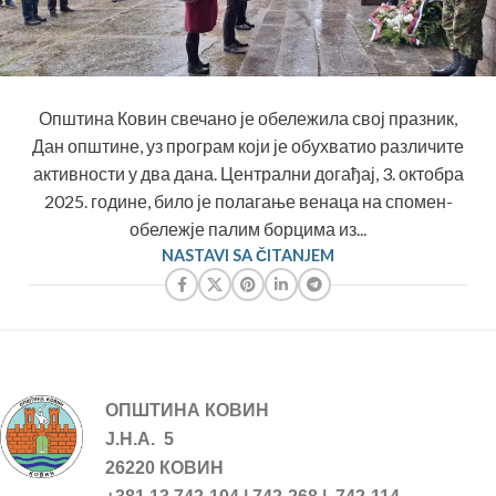
Општина Ковин свечано је обележила свој празник,
Дан општине, уз програм који је обухватио различите
активности у два дана. Централни догађај, 3. октобра
2025. године, било је полагање венаца на спомен-
обележје палим борцима из...
NASTAVI SA ČITANJEM
ОПШТИНА КОВИН
Ј.Н.А. 5
26220 КОВИН