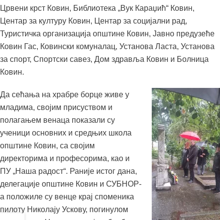
Црвени крст Ковин, Библиотека „Вук Караџић“ Ковин,
Центар за културу Ковин, Центар за социјални рад,
Туристичка организација општине Ковин, Јавно предузеће
Ковин Гас, Ковински комуналац, Установа Ласта, Установа
за спорт, Спортски савез, Дом здравља Ковин и Болница
Ковин.
Да сећања на храбре борце живе у
младима, својим присуством и
полагањем венаца показали су
ученици основних и средњих школа
општине Ковин, са својим
директорима и професорима, као и
ПУ „Наша радост“. Раније истог дана,
делегације општине Ковин и СУБНОР-
а положиле су венце крај споменика
пилоту Николају Ускову, погинулом