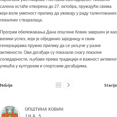
салона остаће отворена до 27. октобра, пружајући свима
који воле уметност прилику да уживају у раду талентованих
локалних стваралаца.
Програм обележавања Дана општине Ковин завршен је као
велики успех, који је објединио заједницу и свим
генерацијама пружио прилику да се укључе у разне
активности. Ови догађаји су показали снагу локалне
солидарности, љубави према традицији и важност активног
учешћа у културним и спортским догађајима.
Novije
Starije
ОПШТИНА КОВИН
Ј.Н.А. 5