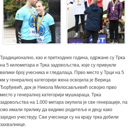
Традиционално, као и претходних година, одржане су Трка
на 5 километара и Трка задовољства, које су привукле
велики број учесника и гледалаца. Прво место у Трци на 5
км у генералној категорији жена освојила је Верица
Ђорђевић, док је Никола Милосављевић освојио прво
место у генералној категорији мушкараца. Трка
задовољства на 1.000 метара окупила је све генерације, па
смо имали прилику да видимо родитеље и децу како
заједно учествују. Сви учесници су на крају трка добили
захвалнице.