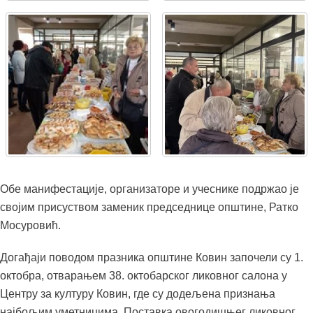
Обе манифестације, организаторе и учеснике подржао је
својим присуством заменик председнице општине, Ратко
Мосуровић.
Догађаји поводом празника општине Ковин започели су 1.
октобра, отварањем 38. октобарског ликовног салона у
Центру за културу Ковин, где су додељена признања
најбољим уметницима. Поставка овогодишњег ликовног