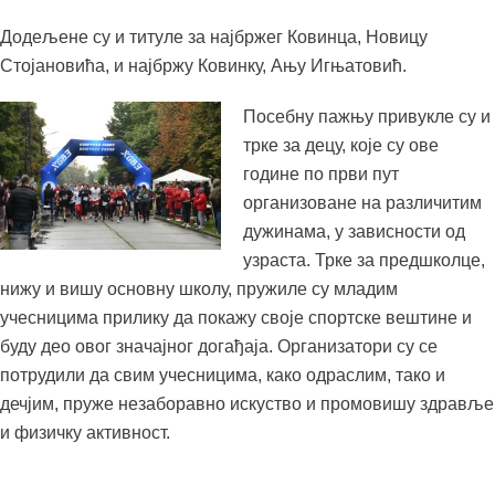
Додељене су и титуле за најбржег Ковинца, Новицу
Стојановића, и најбржу Ковинку, Ању Игњатовић.
Посебну пажњу привукле су и
трке за децу, које су ове
године по први пут
организоване на различитим
дужинама, у зависности од
узраста. Трке за предшколце,
нижу и вишу основну школу, пружиле су младим
учесницима прилику да покажу своје спортске вештине и
буду део овог значајног догађаја. Организатори су се
потрудили да свим учесницима, како одраслим, тако и
дечјим, пруже незаборавно искуство и промовишу здравље
и физичку активност.