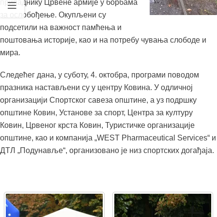
припаднику Црвене армије у борбама
за ослобођење. Окупљени су
подсетили на важност памћења и
поштовања историје, као и на потребу чувања слободе и
мира.
Следећег дана, у суботу, 4. октобра, програми поводом
празника настављени су у центру Ковина. У одличној
организацији Спортског савеза општине, а уз подршку
општине Ковин, Установе за спорт, Центра за културу
Ковин, Црвеног крста Ковин, Туристичке организације
општине, као и компанија „WEST Pharmaceutical Services“ и
ДТЛ „Подунавље“, организовано је низ спортских догађаја.