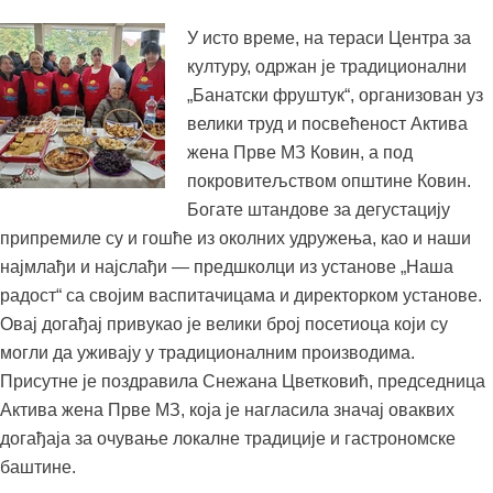
У исто време, на тераси Центра за
културу, одржан је традиционални
„Банатски фруштук“, организован уз
велики труд и посвећеност Актива
жена Прве МЗ Ковин, а под
покровитељством општине Ковин.
Богате штандове за дегустацију
припремиле су и гошће из околних удружења, као и наши
најмлађи и најслађи — предшколци из установе „Наша
радост“ са својим васпитачицама и директорком установе.
Овај догађај привукао је велики број посетиоца који су
могли да уживају у традиционалним производима.
Присутне је поздравила Снежана Цветковић, председница
Актива жена Прве МЗ, која је нагласила значај оваквих
догађаја за очување локалне традиције и гастрономске
баштине.