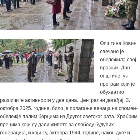
Општина Ковин
свечано је
обележила свој
празник, Дан
општине, уз
програм који је
обухватио
различите активности у два дана. Централни догађај, 3.
октобра 2025. године, било је полагање венаца на спомен-
обележје палим борцима из Другог светског рата. Храбрим
прецима који су дали животе за слободу будућих
генерација, и који су, октобра 1944. године, након дуге и