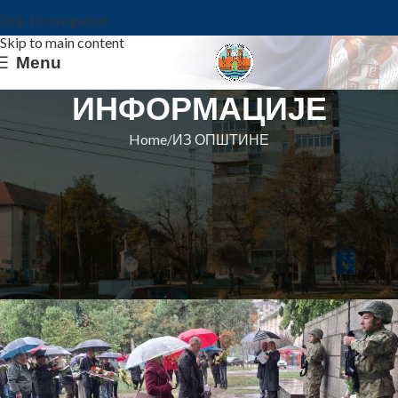
Skip to navigation
Skip to main content
Menu
ИНФОРМАЦИЈЕ
Home
ИЗ ОПШТИНЕ
ИЗ ОПШТИНЕ
Обележен Дан Општине Ковин:
Полагање венаца и низ догађаја
за све генерације
Општина Ковин
On 9. oktobar 2025.