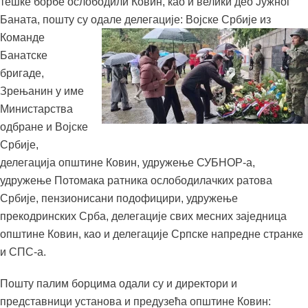
тешке борбе ослободили Ковин, као и велики део Јужног
Баната, пошту су одале делегације: Војске Србије из
Команде
Банатске
бригаде,
Зрењанин у име
Министарства
одбране и Војске
Србије,
делегација општине Ковин, удружење СУБНОР-а,
удружење Потомака ратника ослободилачких ратова
Србије, пензионисани подофицири, удружење
прекодринских Срба, делегације свих месних заједница
општине Ковин, као и делегације Српске напредне странке
и СПС-а.
Пошту палим борцима одали су и директори и
представници установа и предузећа општине Ковин: