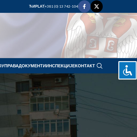
+381 (0) 13 742-104
ЋИР
LAT
ОУПРАВА
ДОКУМЕНТИ
ИНСПЕКЦИЈЕ
КОНТАКТ
oktobar 2025.
P
U
S
Č
P
S
N
1
2
3
4
5