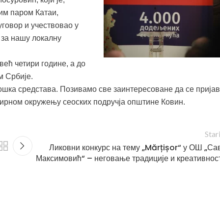
им паром Катаи,
уговор и учествовао у
 за нашу локалну
већ четири године, а до
м Србије.
трошка средстава. Позивамо све заинтересоване да се прија
 мирном окружењу сеоских подручја општине Ковин.
Star
Ликовни конкурс на тему „Mărțișor“ у ОШ „Са
Максимовић“ – неговање традиције и креативнос