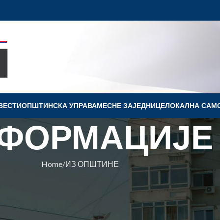
ВЕСТИ
OПШТИНСКА УПРАВА
МЕСНЕ ЗАЈЕДНИЦЕ
ЛОКАЛНА САМ
ФОРМАЦИЈЕ
Home
ИЗ ОПШТИНЕ
ПШТИНЕ
ао власник сеоске куће уз помоћ
их средстава