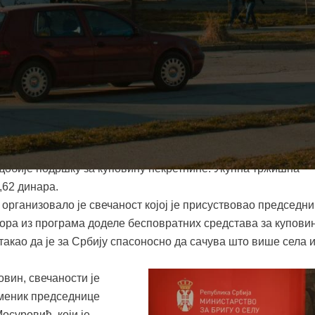
старства за бригу о селу,
ожеф Катаи из
 власници своје прве
на средства добили су по
делу бесповратних
сеоске куће са
општина, као и Комисија
, активно је помогла
 добије подршку за куповину некретнине. Укупна тржишна
,62 динара.
 организовало је свечаност којој је присуствовао председни
ора из програма доделе бесповратних средстава за купови
такао да је за Србију спасоносно да сачува што више села 
вин, свечаности је
меник председнице
осуровић, који је,