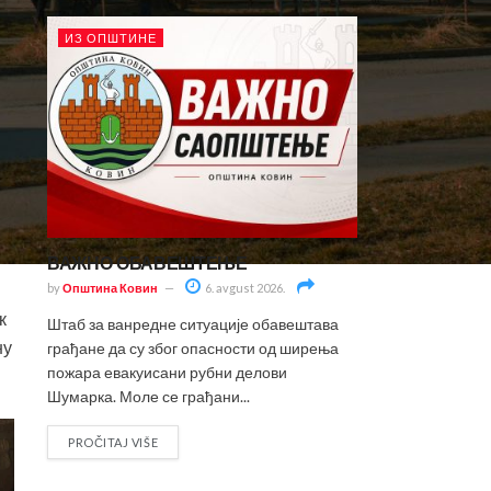
ИЗ ОПШТИНЕ
ВАЖНО ОБАВЕШТЕЊЕ
by
Општина Ковин
6. avgust 2026.
к
Штаб за ванредне ситуације обавештава
ну
грађане да су због опасности од ширења
пожара евакуисани рубни делови
и
Шумарка. Моле се грађани...
PROČITAJ VIŠE