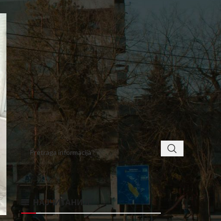
6
7
8
9
10
11
12
13
14
15
16
17
18
19
20
21
22
23
24
25
26
27
28
29
30
31
« sep
nov »
< class="widget-title">ПРОНАЂИТЕ
НАЈЧИТАНИЈЕ