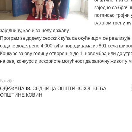
заједно са брачн
потписао тројни 
важном тренутку
заједницу, као и за целу државу.
Програм за доделу сеоских кућа са окућницом се реализује 
сада је додељено 4.000 кућа породицама из 891 села широ
Конкурс за ову годину отворен је до 1. новембра или до у
на овај конкурс и искористе могућност да започну живот у
Novije
ОДРЖАНА 18. СЕДНИЦА ОПШТИНСКОГ ВЕЋА
ОПШТИНЕ КОВИН