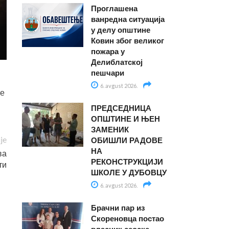
Проглашена
ванредна ситуација
у делу општине
Ковин због великог
пожара у
Делиблатској
пешчари
6. avgust 2026.
ве
ПРЕДСЕДНИЦА
ОПШТИНЕ И ЊЕН
ЗАМЕНИК
ije
ОБИШЛИ РАДОВЕ
НА
ва
РЕКОНСТРУКЦИЈИ
ти
ШКОЛЕ У ДУБОВЦУ
6. avgust 2026.
Брачни пар из
Скореновца постао