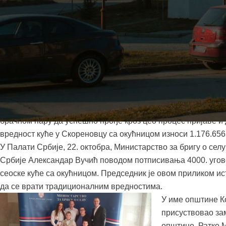
У оквиру програма Мини
брачни пар Сабина и Ј
Скореновца постали су
сеоске куће. Бесповрат
Јавном конкурсу за до
средстава за куповину 
окућницом, а ковинска 
за реализацију конкурса
брачном пару да успешно прође кроз цео процес пријаве и
вредност куће у Скореновцу са окућницом износи 1.176.656
У Палати Србије, 22. октобра, Министарство за бригу о селу
Србије Александар Вучић поводом потписивања 4000. угов
сеоске куће са окућницом. Председник је овом приликом ис
да се врати традиционалним вредностима.
У име општине Ко
присуствовао за
општине, Ратко М