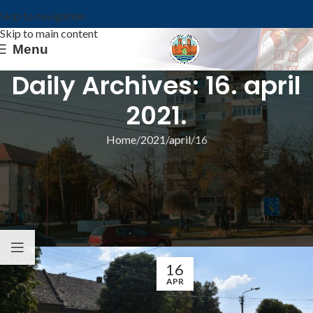
Skip to navigation
Skip to main content
Menu
Daily Archives: 16. april
2021.
Home
2021
april
16
ИЗ ОПШТИНЕ
СА СЕДНИЦА ВЕЋА: ИЗРАДА ПРОЈЕКТА
ПЛАНА РАЗВОЈА ОПШТИНЕ ЗА ПЕРИОД
2022-2028.
Општина Ковин
16
APR