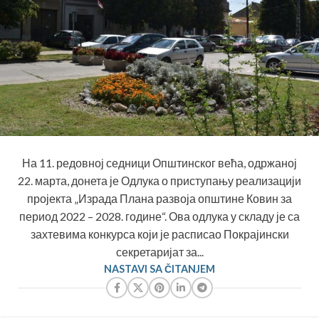
На 11. редовној седници Општинског већа, одржаној
22. марта, донета је Одлука о приступању реализацији
пројекта „Израда Плана развоја општине Ковин за
период 2022 – 2028. године“. Ова одлука у складу је са
захтевима конкурса који је расписао Покрајински
секретаријат за...
NASTAVI SA ČITANJEM