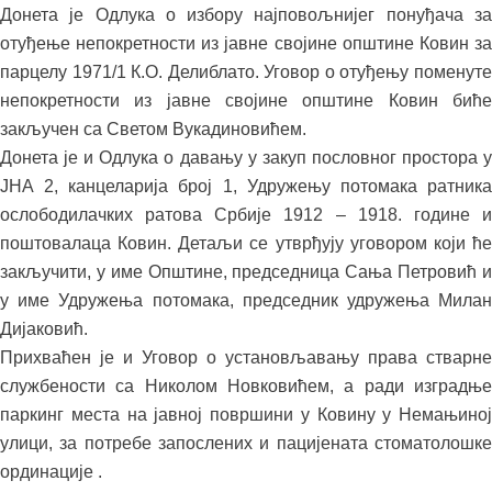
Донета је Одлука о избору најповољнијег понуђача за
отуђење непокретности из јавне својине општине Ковин за
парцелу 1971/1 К.О. Делиблато. Уговор о отуђењу поменуте
непокретности из јавне својине општине Ковин биће
закључен са Светом Вукадиновићем.
Донета је и Одлука о давању у закуп пословног простора у
ЈНА 2, канцеларија број 1, Удружењу потомака ратника
ослободилачких ратова Србије 1912 – 1918. године и
поштовалаца Ковин. Детаљи се утврђују уговором који ће
закључити, у име Општине, председница Сања Петровић и
у име Удружења потомака, председник удружења Милан
Дијаковић.
Прихваћен је и Уговор о установљавању права стварне
службености са Николом Новковићем, а ради изградње
паркинг места на јавној површини у Ковину у Немањиној
улици, за потребе запослених и пацијената стоматолошке
ординације .