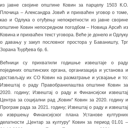
из јавне својине општине Ковин за парцелу 1503 К.О.
Плочица – Александра Јовић и прихваћен уговор о томе,
као и Одлука о отуђењу непокретности из јавне својине
општине Ковин непосредном погодбом – Новица Арсић из
Ковина и прихваћен текст уговора. Веће је донело и Одлуку
о давању у закуп пословног простора у Баваништу, Трг
Зорана Ђурђева бр. 6.
Већници су прихватили годишње извештаје о раду
појединих општинских органа, организација и установа и
достављају их СО Ковин на разматрање и усвајање и то:
Извештај о раду Правобранилаштва општине Ковин за
2020. годину; Извештај о раду и Финансијски извештај
Центра за социјални рад „Ковин“ Ковин за 2020. годину и
Програм рада за 2021. годину; Извештај о раду и извештај
о извршењу Финансијског плана Установе културних
делатности „Центар за културу“ Ковин за период 01.01 –