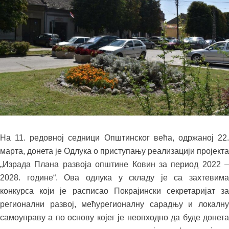
На 11. редовној седници Општинског већа, одржаној 22.
марта, донета је Одлука о приступању реализацији пројекта
„Израда Плана развоја општине Ковин за период 2022 –
2028. године“. Ова одлука у складу је са захтевима
конкурса који је расписао Покрајински секретаријат за
регионални развој, мећурегионалну сарадњу и локалну
самоуправу а по основу којег је неопходно да буде донета