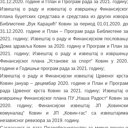
31.12.2020. године и План и Програм рада за 2021. годину;
Извештај о раду и извештај о извршењу Финансијског
плана буџетских средстава и средстава из других извора
Библиотеке „Вук Караџић“ Ковин за период 01.01.2020. до
31.12.2020. године и План – Програм рада Библиотеке за
2021. годину; Извештај о раду и Финансијском пословању
Дома здравља Ковин за 2020. годину и Програм и План за
2021. годину; Извештај о раду и извештај о извршењу
Финансијског плана „Установе за спорт“ Ковин у 2020.
години и Годишњи програм рада за 2021. годину;
Извештај о раду и Финансијски извештај Црвеног крста
Ковин јануар – децембар 2020. године и План и Програм
рада Црвеног крста Ковин за 2021. годину; Извештај о
извршењу Финансијског плана ПУ „Наша Радост“ Ковин за
2020. годину; Финансијски извештај ЈП „Ковински
комуналац“ Ковин и ЈП „Ковин-гас“ са извештајима
независног ревизора за 2019. годину.
Сагласност је дата Правобранилаштву за мирно решење