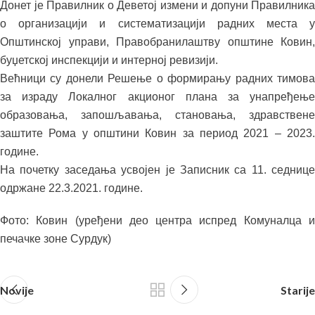
Донет је Правилник о Деветој измени и допуни Правилника
о организацији и систематизацији радних места у
Општинској управи, Правобранилаштву општине Ковин,
буџетској инспекцији и интерној ревизији.
Већници су донели Решење о формирању радних тимова
за израду Локалног акционог плана за унапређење
образовања, запошљавања, становања, здравствене
заштите Рома у општини Ковин за период 2021 – 2023.
године.
На почетку заседања усвојен је Записник са 11. седнице
одржане 22.3.2021. године.
Фото: Ковин (уређени део центра испред Комуналца и
печачке зоне Сурдук)
Novije
Starije