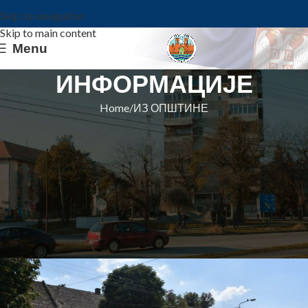
Skip to navigation
Skip to main content
Menu
ИНФОРМАЦИЈЕ
Home
ИЗ ОПШТИНЕ
ИЗ ОПШТИНЕ
СА СЕДНИЦА ВЕЋА: ИЗРАДА
ПРОЈЕКТА ПЛАНА РАЗВОЈА
ОПШТИНЕ ЗА ПЕРИОД 2022-
2028.
Општина Ковин
On 16. april 2021.