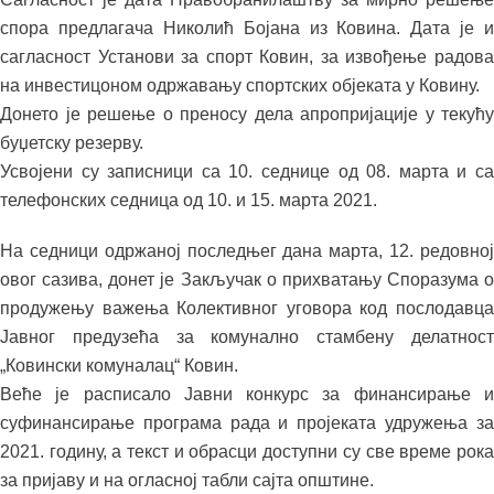
спора предлагача Николић Бојана из Ковина. Дата је и
сагласност Установи за спорт Ковин, за извођење радова
на инвестицоном одржавању спортских објеката у Ковину.
Донето је решење о преносу дела апропријације у текућу
буџетску резерву.
Усвојени су записници са 10. седнице од 08. марта и са
телефонских седница од 10. и 15. марта 2021.
На седници одржаној последњег дана марта, 12. редовној
овог сазива, донет је Закључак о прихватању Споразума о
продужењу важења Колективног уговора код послодавца
Јавног предузећа за комунално стамбену делатност
„Ковински комуналац“ Ковин.
Веће је расписало Јавни конкурс за финансирање и
суфинансирање програма рада и пројеката удружења за
2021. годину, а текст и обрасци доступни су све време рока
за пријаву и на огласној табли сајта општине.