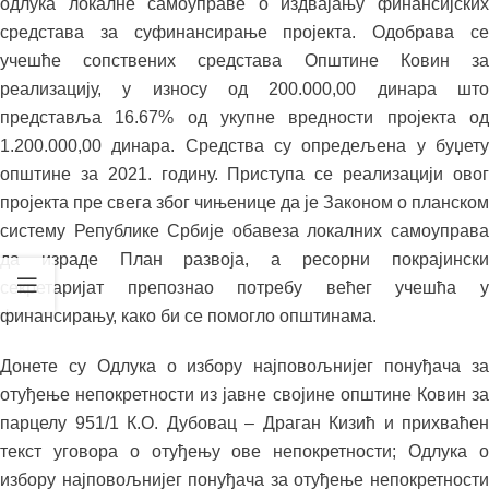
одлука локалне самоуправе о издвајању финансијских
средстава за суфинансирање пројекта. Одобрава се
учешће сопствених средстава Општине Ковин за
реализацију, у износу од 200.000,00 динара што
представља 16.67% од укупне вредности пројекта од
1.200.000,00 динара. Средства су опредељена у буџету
општине за 2021. годину. Приступа се реализацији овог
пројекта пре свега због чињенице да је Законом о планском
систему Републике Србије обавеза локалних самоуправа
да израде План развоја, а ресорни покрајински
секретаријат препознао потребу већег учешћа у
финансирању, како би се помогло општинама.
Донете су Одлука о избору најповољнијег понуђача за
отуђење непокретности из јавне својине општине Ковин за
парцелу 951/1 К.О. Дубовац – Драган Кизић и прихваћен
текст уговора о отуђењу ове непокретности; Одлука о
избору најповољнијег понуђача за отуђење непокретности