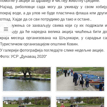
помогне у акцији за здравију и чистију животну средине.
Најзад, риболовци сада могу да уживају у свом хобију
покрај воде, а да улов не буде пластична флаша или други
отпад. Хајде да се сви потрудимо да тако и остане..
Из Удружења се захваљују свима који су их подржали и
најављују да ће наредна велика акција чишћења бити до
краја месеца организована на Шљункари, у сарадњи са
Туристичком организацијом општине Ковин.
У галерији фотографија погледајте слике недељне акције.
Фото: УСР „Дунавац 2020“