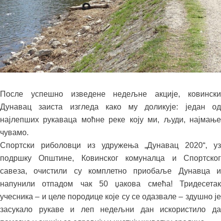
После успешно изведене недељне акције, ковински
Дунавац заиста изгледа како му доликује: један од
најлепших рукаваца моћне реке коју ми, људи, најмање
чувамо.
Спортски риболовци из удружења „Дунавац 2020“, уз
подршку Општине, Ковинског комуналца и Спортског
савеза, очистили су комплетно приобаље Дунавца и
напунили отпадом чак 50 џакова смећа! Тридесетак
учесника – и целе породице које су се одазвале – здушно је
засукало рукаве и леп недељни дан искористило да