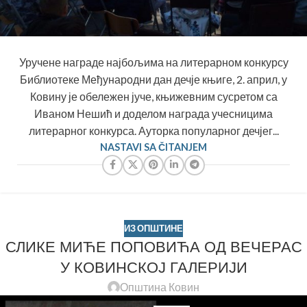
Уручене награде најбољима на литерарном конкурсу
Библиотеке Међународни дан дечје књиге, 2. април, у
Ковину је обележен јуче, књижевним сусретом са
Иваном Нешић и доделом награда учесницима
литерарног конкурса. Ауторка популарног дечјег...
NASTAVI SA ČITANJEM
ИЗ ОПШТИНЕ
СЛИКЕ МИЋЕ ПОПОВИЋА ОД ВЕЧЕРАС
У КОВИНСКОЈ ГАЛЕРИЈИ
Општина Ковин