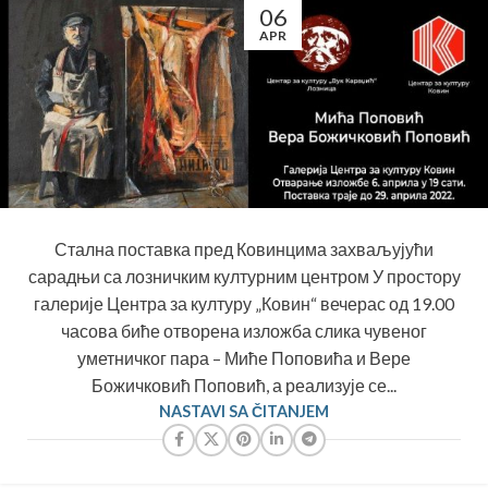
06
APR
Стална поставка пред Ковинцима захваљујући
сарадњи са лозничким културним центром У простору
галерије Центра за културу „Ковин“ вечерас од 19.00
часова биће отворена изложба слика чувеног
уметничког пара – Миће Поповића и Вере
Божичковић Поповић, а реализује се...
NASTAVI SA ČITANJEM