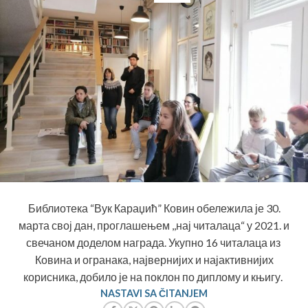
Библиотека “Вук Караџић” Ковин обележила је 30.
марта свој дан, проглашењем ,,нај читалаца“ у 2021. и
свечаном доделом награда. Укупно 16 читалаца из
Ковина и огранака, највернијих и најактивнијих
корисника, добило је на поклон по диплому и књигу.
NASTAVI SA ČITANJEM