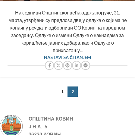
На седници Општинског већа одржаној јуче, 31.
марта, утврђени су предлози двеју одлука о којима ће
коначну реч дати одборници СО Ковин на наредном
заседању: Одлуке о измени Одлуке о накнадама за
коришћење јавних добара, као и Одлуке о
прихватању...
NASTAVI SA ČITANJEM
1
2
ОПШТИНА КОВИН
Ј.Н.А. 5
26220 КОВИН