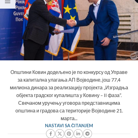
Општини Ковин додељено је по конкурсу од Управе
за капитална улагања АП Војводине, још 77,4
милиона динара за реализацију пројекта „Изградња
објекта градског купалишта у Ковину – II фаза“.
Свечаном уручењу уговора представницима
општина и градова са територије Војводине 21.
марта...
NASTAVI SA ČITANJEM