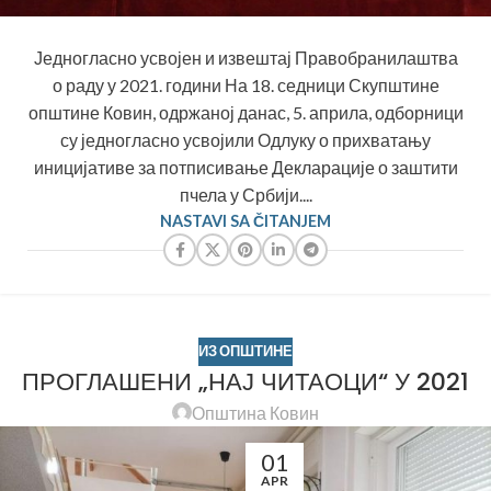
Једногласно усвојен и извештај Правобранилаштва
о раду у 2021. години На 18. седници Скупштине
општине Ковин, одржаној данас, 5. априла, одборници
су једногласно усвојили Одлуку о прихватању
иницијативе за потписивање Декларације о заштити
пчела у Србији....
NASTAVI SA ČITANJEM
ИЗ ОПШТИНЕ
ПРОГЛАШЕНИ „НАЈ ЧИТАОЦИ“ У 2021
Општина Ковин
01
APR