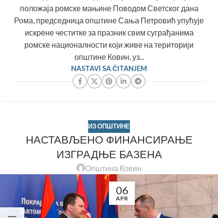
положаја ромске мањине Поводом Светског дана
Рома, председница општине Сања Петровић упућује
искрене честитке за празник свим суграђанима
ромске националности који живе на територији
општине Ковин, уз...
NASTAVI SA ČITANJEM
ИЗ ОПШТИНЕ
НАСТАВЉЕНО ФИНАНСИРАЊЕ
ИЗГРАДЊЕ БАЗЕНА
Општина Ковин
06
APR