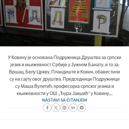
У Ковину је основана Подружница Друштва за српски
језик и књижевност Србије у Јужном Банату, и то за
Вршац, Белу Цркву, Пландиште и Ковин, обавестили
су на сајту овог друштва. Председници Подружнице
су Маша Вулетић, професорка српског језика и
књижевности у ОШ „Ђура Јакшић“ у Ковину,...
NASTAVI SA ČITANJEM