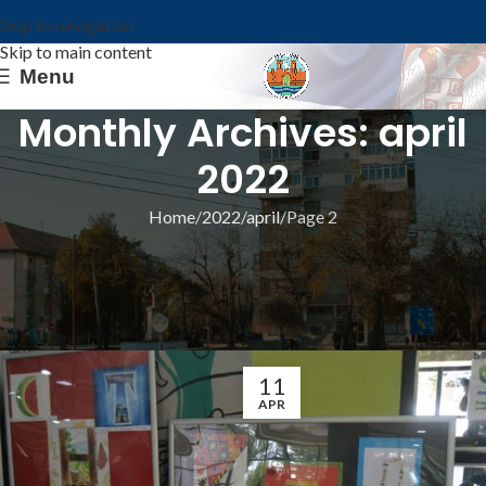
Skip to navigation
Skip to main content
Menu
Monthly Archives: april
2022
Home
2022
april
Page 2
ИЗ ОПШТИНЕ
ОСНОВАНА ПОДРУЖНИЦА ДРУШТВА ЗА
СРПСКИ ЈЕЗИК И КЊИЖЕВНОСТ
Општина Ковин
11
APR