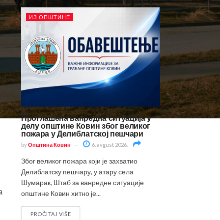
ИЗ ОПШТИНЕ
Проглашена ванредна ситуација у
делу општине Ковин због великог
пожара у Делиблатској пешчари
by
Општина Ковин
6. avgust 2026.
Због великог пожара који је захватио
Делиблатску пешчару, у атару села
Шумарак, Штаб за ванредне ситуације
а
општине Ковин хитно је...
PROČITAJ VIŠE