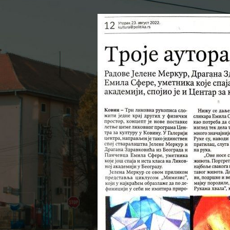
Objavljeno od
Општин