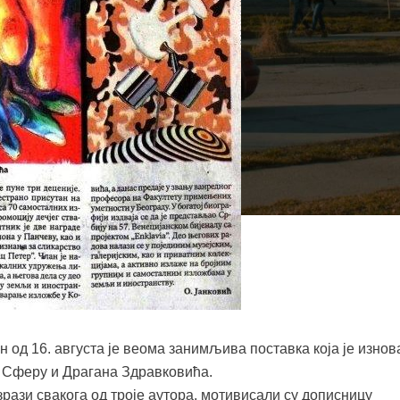
 од 16. августа је веома занимљива поставка која је изнов
а Сферу и Драгана Здравковића.
рази свакога од троје аутора, мотивисали су дописницу