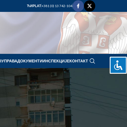
+381 (0) 13 742-104
ЋИР
LAT
ОУПРАВА
ДОКУМЕНТИ
ИНСПЕКЦИЈЕ
КОНТАКТ
avgust 2022.
P
U
S
Č
P
S
N
1
2
3
4
5
6
7