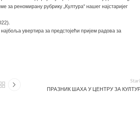
оме за реномирану рубрику „Култура“ нашег најстаријег
022).
о најбоља увертира за предстојећи пријем радова за
Star
ПРАЗНИК ШАХА У ЦЕНТРУ ЗА КУЛТУ