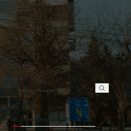
8
9
10
11
12
13
14
15
16
17
18
19
20
21
22
23
24
25
26
27
28
29
30
31
« jul
sep »
< class="widget-title">ПРОНАЂИТЕ
НАЈЧИТАНИЈЕ