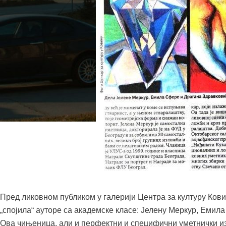
Пред ликовном публиком у галерији Центра за културу Ковин
„спојила“ ауторе са академске класе: Јелену Меркур, Емил
Ова чињеница, али и перфектни и специфични уметнички из