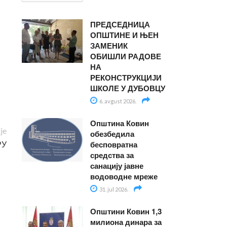
ПРЕДСЕДНИЦА
ОПШТИНЕ И ЊЕН
ЗАМЕНИК
ОБИШЛИ РАДОВЕ
НА
РЕКОНСТРУКЦИЈИ
ШКОЛЕ У ДУБОВЦУ
6. avgust 2026.
Општина Ковин
ije
обезбедила
РУ
бесповратна
средства за
санацију јавне
водоводне мреже
31. jul 2026.
Општини Ковин 1,3
милиона динара за