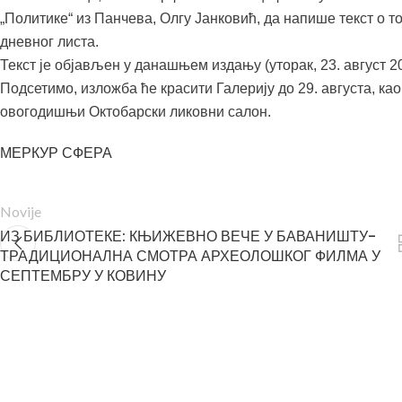
„Политике“ из Панчева, Олгу Јанковић, да напише текст о т
дневног листа.
Текст је објављен у данашњем издању (уторак, 23. август 2
Подсетимо, изложба ће красити Галерију до 29. августа, ка
овогодишњи Октобарски ликовни салон.
МЕРКУР СФЕРА
Novije
ИЗ БИБЛИОТЕКЕ: КЊИЖЕВНО ВЕЧЕ У БАВАНИШТУ-
ТРАДИЦИОНАЛНА СМОТРА АРХЕОЛОШКОГ ФИЛМА У
СЕПТЕМБРУ У КОВИНУ