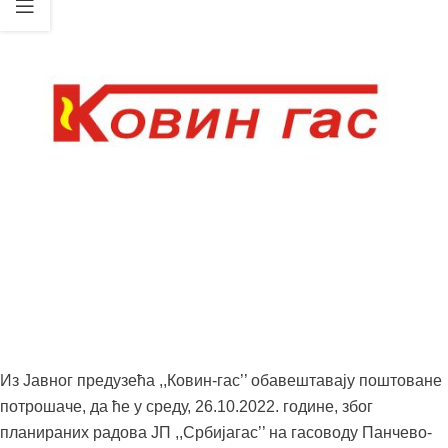
Из Јавног предузећа ,,Ковин-гас’’ обавештавају поштоване
потрошаче, да ће у среду, 26.10.2022. године, због
планираних радова ЈП ,,Србијагас’’ на гасоводу Панчево-