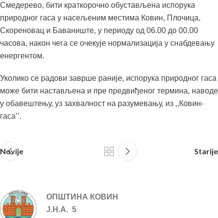
Смедерево, бити краткорочно обустављена испорука
природног гаса у насељеним местима Ковин, Плочица,
Скореновац и Баваниште, у периоду од 06.00 до 00.00
часова, након чега се очекује нормализација у снабдевању
енергентом.
Уколико се радови заврше раније, испорука природног гаса
може бити настављена и пре предвиђеног термина, наводе
у обавештењу, уз захвалност на разумевању, из ,,Ковин-
гаса’’.
Novije
Starije
ОПШТИНА КОВИН
Ј.Н.А. 5