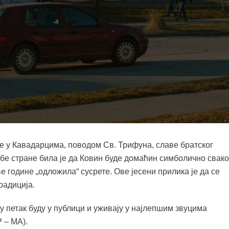
ЈЕ И СЕВЕРНЕ МАКЕДОНИЈЕ
 музике „СРМА“, који заједнички организују братски
жан у петак 2. децембра почев од 19,00 часова у позоришн
и ће се представити полазници Музичке школе „Лазо Мицев –
 друштава из ковинске општине. Програм ће „зачинити“
 група „Искон“, која изводи етно музику балканских народа
е у Кавадарцима, поводом Св. Трифуна, славе братског
обе стране била је да Ковин буде домаћин симболично свако
е године „одложила“ сусрете. Ове јесени прилика је да се
радиција.
 у петак буду у публици и уживају у најлепшим звуцима
 – МА).