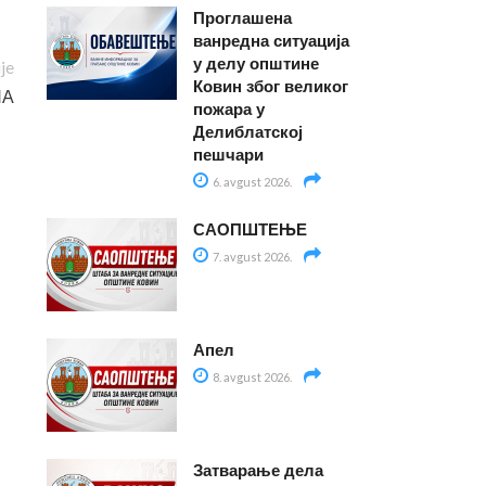
Проглашена
ванредна ситуација
у делу општине
ije
Ковин због великог
НА
пожара у
Делиблатској
пешчари
6. avgust 2026.
САОПШТЕЊЕ
7. avgust 2026.
Апел
8. avgust 2026.
Затварање дела