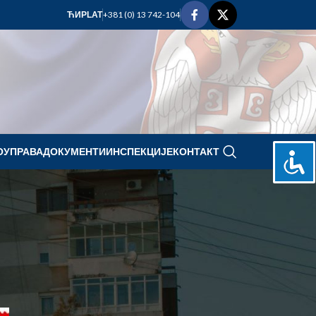
+381 (0) 13 742-104
ЋИР
LAT
ОУПРАВА
ДОКУМЕНТИ
ИНСПЕКЦИЈЕ
КОНТАКТ
novembar 2022.
P
U
S
Č
P
S
N
1
2
3
4
5
6