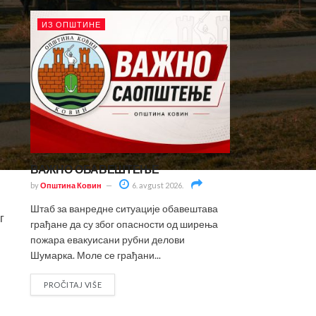
ИЗ ОПШТИНЕ
ој
ВАЖНО ОБАВЕШТЕЊЕ
by
Општина Ковин
6. avgust 2026.
Штаб за ванредне ситуације обавештава
г
грађане да су због опасности од ширења
пожара евакуисани рубни делови
Шумарка. Моле се грађани...
PROČITAJ VIŠE