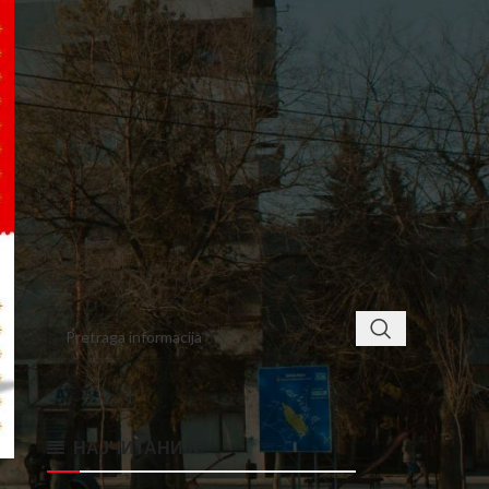
7
8
9
10
11
12
13
14
15
16
17
18
19
20
21
22
23
24
25
26
27
28
29
30
« okt
dec »
< class="widget-title">ПРОНАЂИТЕ
НАЈЧИТАНИЈЕ