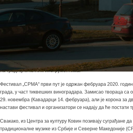
ВЕЛИКИ ЗАЈЕДНИЧКИ ПРОЈЕКАТ ПОБРАТИМА ИЗ СРБИ
Међународни фестивал традиционалне
градови Кавадарци и Ковин, биће одр
сали Центра за културу Ковин.
Етно песмама из свог краја, публиц
Рале“ из Кавадараца и представници
специјални гости, позната новосадска
на традиционалним инструментима.
Фестивал „СРМА“ први пут је одржан фебруара 2020. годин
града, у част тиквешких виноградара. Замисао твораца са 
29. новембра (Кавадарци 14. фебруара), али је корона за дв
настави фестивал и организатори се надају да ће постати т
Свакако, из Центра за културу Ковин позивају суграђане да
традиционалне музике из Србије и Северне Македоније (СР