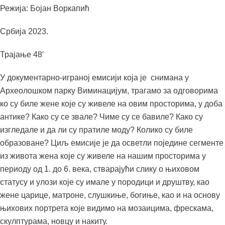
Режија: Бојан Воркапић
Србија 2023.
Трајање 48′
У документарно-играној емисији која је снимана у
Археолошком парку Виминацијум, трагамо за одговорима
ко су биле жене које су живеле на овим просторима, у доба
антике? Како су се звале? Чиме су се бавиле? Како су
изгледале и да ли су пратиле моду? Колико су биле
образоване? Циљ емисије је да осветли поједине сегменте
из живота жена које су живеле на нашим просторима у
периоду од 1. до 6. века, стварајући слику о њиховом
статусу и улози које су имале у породици и друштву, као
жене царице, матроне, слушкиње, богиње, као и на основу
њихових портрета које видимо на мозаицима, фрескама,
скулптурама, новцу и накиту.