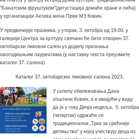
“Банатским фруштуком“(дегустација домаће хране и пића)
у организацији Актива жена Прве МЗ Ковин.
У предвечерје празника, у уторак, 3. октобра од 19.00, у
галерији Центра за културу свечано ће бити отворен 37.
октобарски ликовни салон уз доделу признања
овогодишњим лауреатима (у наставку текста преузмите
каталог 37. салона)
Каталог 37. октобарског ликовног салона 2023.
У склопу обележавања Дана
општине Ковин, а и имајући у виду
да је у току Дечја недеља, 5. октобра
(четвртак) одржаће се
традиционална „Трка за срећније
детињство“ у којој учествују деца из