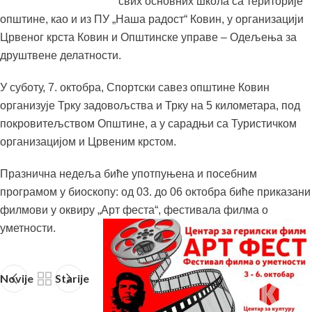
свих основних школа са територије
општине, као и из ПУ „Наша радост“ Ковин, у организацији
Црвеног крста Ковин и Општинске управе – Одељења за
друштвене делатности.
У суботу, 7. октобра, Спортски савез општине Ковин
организује Трку задовољства и Трку на 5 километара, под
покровитељством Општине, а у сарадњи са Туристичком
организацијом и Црвеним крстом.
Празнична недеља биће употпуњена и посебним
програмом у биоскопу: од 03. до 06 октобра биће приказани
филмови у оквиру „Арт феста“, фестивала филма о
уметности.
Novije
Starije