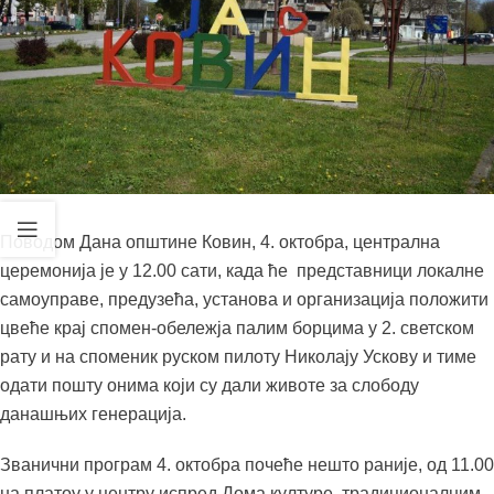
Поводом Дана општине Ковин, 4. октобра, централна
церемонија је у 12.00 сати, када ће представници локалне
самоуправе, предузећа, установа и организација положити
цвеће крај спомен-обележја палим борцима у 2. светском
рату и на споменик руском пилоту Николају Ускову и тиме
одати пошту онима који су дали животе за слободу
данашњих генерација.
Званични програм 4. октобра почеће нешто раније, од 11.00
на платоу у центру испред Дома културе, традиционалним