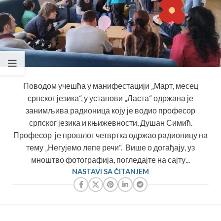
Поводом учешћа у манифестацији „Март, месец
српског језика“, у установи „Ласта“ одржана је
занимљива радионица коју је водио професор
српског језика и књижевности, Душан Симић.
Професор је прошлог четвртка одржао радионицу на
тему „Негујемо лепе речи“. Више о догађају, уз
мноштво фотографија, погледајте на сајту...
NASTAVI SA ČITANJEM