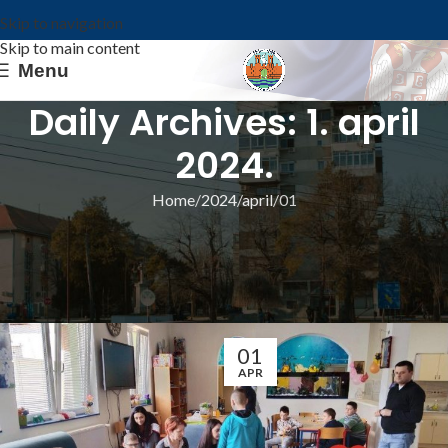
Skip to navigation
Skip to main content
Menu
Daily Archives: 1. april
2024.
Home
2024
april
01
ИЗ ОПШТИНЕ
РАДИОНИЦА „НЕГУЈЕМО ЛЕПЕ РЕЧИ“ У
„ЛАСТИ“
Општина Ковин
01
APR