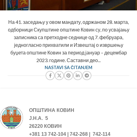
На 41. заседању у овом мандату, одржаном 28. марта,
одборници Скупштине општине Ковин су, по усвајању
записника са претходне седнице од 7. фебруара,
једногласно прихватили и Извештај о извршењу
буџета општине Ковин за период јануар – децембар
2023. године. Саставни део...
NASTAVI SA ČITANJEM
ОПШТИНА КОВИН
Ј.Н.А. 5
26220 КОВИН
+381 13 742-104 | 742-268 | 742-114