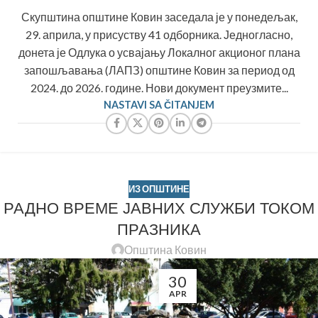
Скупштина општине Ковин заседала је у понедељак,
29. априла, у присуству 41 одборника. Једногласно,
донета је Одлука о усвајању Локалног акционог плана
запошљавања (ЛАПЗ) општине Ковин за период од
2024. до 2026. године. Нови документ преузмите...
NASTAVI SA ČITANJEM
ИЗ ОПШТИНЕ
РАДНО ВРЕМЕ ЈАВНИХ СЛУЖБИ ТОКОМ
ПРАЗНИКА
Општина Ковин
30
APR