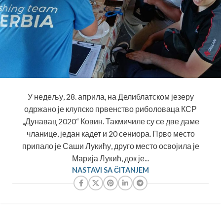
У недељу, 28. априла, на Делиблатском језеру
одржано је клупско првенство риболоваца КСР
„Дунавац 2020“ Ковин. Такмичиле су се две даме
чланице, један кадет и 20 сениора. Прво место
припало је Саши Лукићу, друго место освојила је
Марија Лукић, док је...
NASTAVI SA ČITANJEM