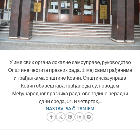
У име свих органа локалне самоуправе, руководство
Општине честита празник рада, 1. мај свим грађанима
и грађанкама општине Ковин. Општинска управа
Ковин обавештава грађане да су, поводом
Међународног празника рада, ове године нерадни
дани среда, 01. и четвртак,...
NASTAVI SA ČITANJEM