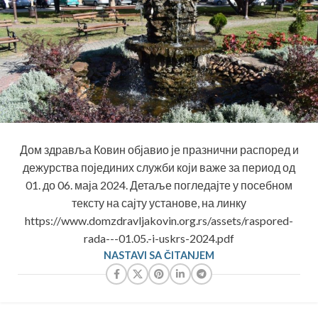
Дом здравља Ковин објавио је празнични распоред и
дежурства појединих служби који важе за период од
01. до 06. маја 2024. Детаље погледајте у посебном
тексту на сајту установе, на линку
https://www.domzdravljakovin.org.rs/assets/raspored-
rada---01.05.-i-uskrs-2024.pdf
NASTAVI SA ČITANJEM