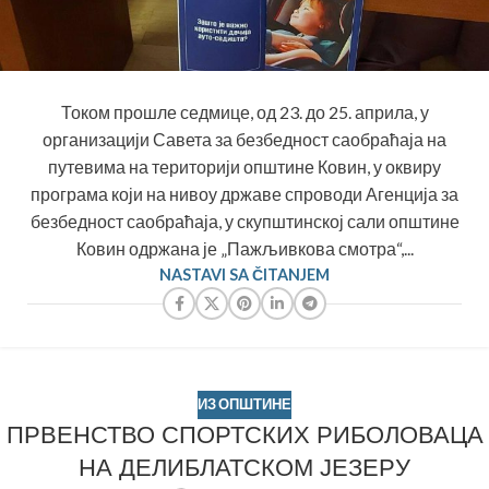
Током прошле седмице, од 23. до 25. априла, у
организацији Савета за безбедност саобраћаја на
путевима на територији општине Ковин, у оквиру
програма који на нивоу државе спроводи Агенција за
безбедност саобраћаја, у скупштинској сали општине
Ковин одржана је „Пажљивкова смотра“,...
NASTAVI SA ČITANJEM
ИЗ ОПШТИНЕ
ПРВЕНСТВО СПОРТСКИХ РИБОЛОВАЦА
НА ДЕЛИБЛАТСКОМ ЈЕЗЕРУ