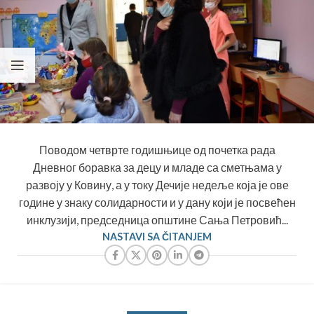
Поводом четврте годишњице од почетка рада
Дневног боравка за децу и младе са сметњама у
развоју у Ковину, а у току Дечије недеље која је ове
године у знаку солидарности и у дану који је посвећен
инклузији, председница општине Сања Петровић...
NASTAVI SA ČITANJEM