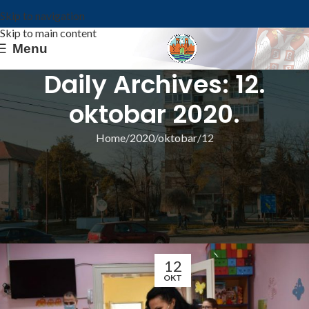
Skip to navigation
Skip to main content
Menu
Daily Archives: 12.
oktobar 2020.
Home
2020
oktobar
12
ИЗ ОПШТИНЕ
ЧЕТВРТИ РОЂЕНДАН ДНЕВНОГ
БОРАВКА ЗА ЛИЦА СА СМЕТЊАМА У
РАЗВОЈУ
Општина Ковин
12
OKT