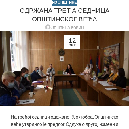
ИЗ ОПШТИНЕ
ОДРЖАНА ТРЕЋА СЕДНИЦА
ОПШТИНСКОГ ВЕЋА
Општина Ковин
12
OKT
На трећој седници одржаној 9. октобра, Општинско
веће утврдило је предлог Одлуке о другој измени и