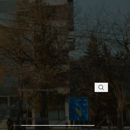
5
6
7
8
9
10
11
12
13
14
15
16
17
18
19
20
21
22
23
24
25
26
27
28
29
30
« mar
maj »
< class="widget-title">ПРОНАЂИТЕ
НАЈЧИТАНИЈЕ