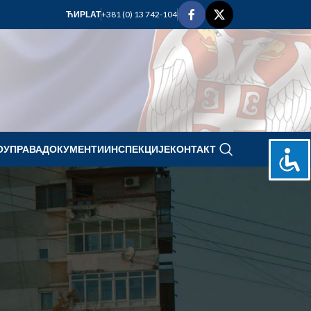
+381 (0) 13 742-104
ЋИР
LAT
ОУПРАВА
ДОКУМЕНТИ
ИНСПЕКЦИЈЕ
КОНТАКТ
april 2021.
P
U
S
Č
P
S
N
1
2
3
4