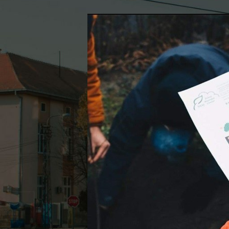
Objavljeno od
Општи