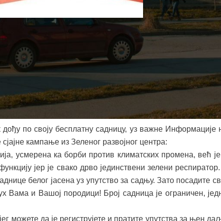
оја је покренута на друштвеним мрежама и одзиву велик
тина Ковин се придружила акцији “Посади свој хлад”
звојни центар из које потврђују да ће јавна подела 30.0
подне ,9. априла у целој Србији – у Ковину, то ће се догоди
у испред Дома културе. Саднице су обезбеђене уз пом
ија које желе да озелене места где живимо и којима је бит
 дођу по своју бесплатну садницу, уз важне Информације 
е сјајне кампање из Зеленог развојног центра:
ија, усмерена ка борби против климатских промена, већ је
функцију јер је свако дрво јединствени зелени респиратор.
днице белог јасена уз упутство за садњу. Зато посадите св
ух Вама и Вашој породици! Број садница је ограничен, јед
ег можете да је региструјете и пратите упутства за њен да