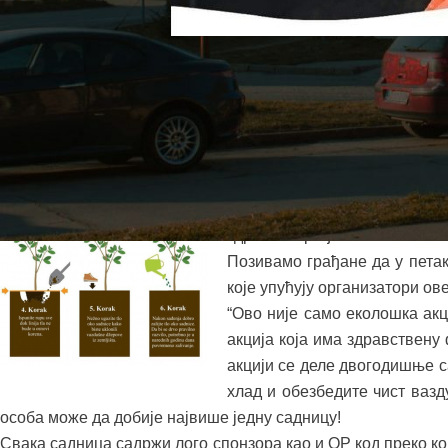
Захваљујући иницијативи к
броја наших мештана, Опш
организацији НВО Зелени ра
садница бити организована у 
у центру града, на плато
друштвено одговорних компан
здравље грађана.
Позивамо грађане да у петак
које упућују организатори ов
“Ово није само еколошка акц
акција која има здравствену 
акцији се деле двогодишње са
хлад и обезбедите чист вазд
особа може да добије највише једну садницу!
Свака садница садржи лого спонзора као и QР код преко кој