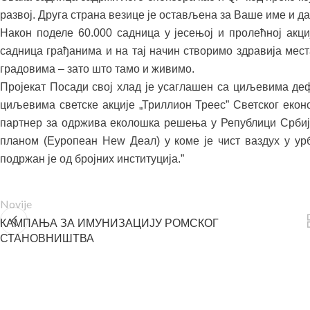
развој. Друга страна везице је остављена за Ваше име и д
Након поделе 60.000 садница у јесењој и пролећној акц
садница грађанима и на тај начин створимо здравија мест
градовима – зато што тамо и живимо.
Пројекат Посади свој хлад је усаглашен са циљевима де
циљевима светске акције „Триллион Треес” Светског еконо
партнер за одржива еколошка решења у Републици Србији
планом (Еуропеан Неw Деал) у коме је чист ваздух у ур
подржан је од бројних институција.”
Novije
КАМПАЊА ЗА ИМУНИЗАЦИЈУ РОМСКОГ
СТАНОВНИШТВА