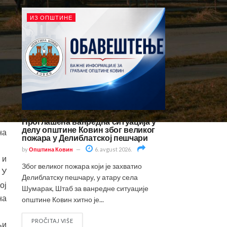
ИЗ ОПШТИНЕ
ог
 у
00
ти
оћ
но
Проглашена ванредна ситуација у
делу општине Ковин због великог
на
пожара у Делиблатској пешчари
by
Општина Ковин
6. avgust 2026.
 и
Због великог пожара који је захватио
 У
Делиблатску пешчару, у атару села
ој
Шумарак, Штаб за ванредне ситуације
на
општине Ковин хитно је...
PROČITAJ VIŠE
љи