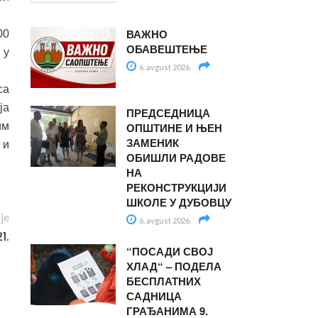
ВАЖНО
00
ОБАВЕШТЕЊЕ
 у
6. avgust 2026.
са
ја
ПРЕДСЕДНИЦА
им
ОПШТИНЕ И ЊЕН
ЗАМЕНИК
 и
ОБИШЛИ РАДОВЕ
НА
РЕКОНСТРУКЦИЈИ
ШКОЛЕ У ДУБОВЦУ
ije
6. avgust 2026.
1.
“ПОСАДИ СВОЈ
ХЛАД“ – ПОДЕЛА
БЕСПЛАТНИХ
САДНИЦА
ГРАЂАНИМА 9.