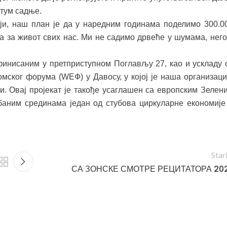
атум садње.
ији, наш план је да у наредним годинама поделимо 300.0
а за живот свих нас. Ми не садимо дрвеће у шумама, него
финисаним у претприступном Поглављу 27, као и ускладу 
мског форума (WЕФ) у Давосу, у којој је наша организаци
. Овај пројекат је такође усаглашен са европским Зелен
баним срединама један од стубова циркуларне економије
Star
СА ЗОНСКЕ СМОТРЕ РЕЦИТАТОРА 202