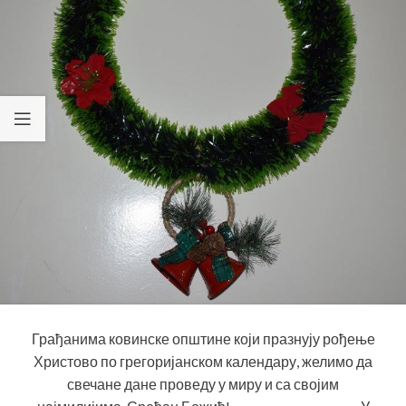
Грађанима ковинске општине који празнују рођење
Христово по грегоријанском календару, желимо да
свечане дане проведу у миру и са својим