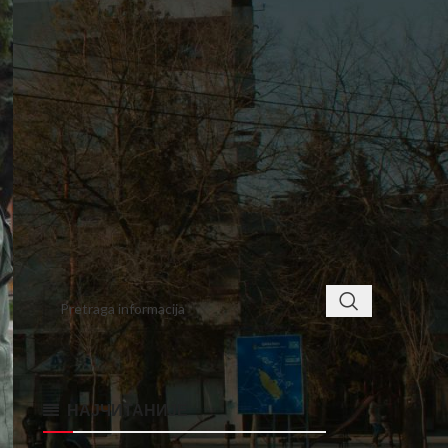
6
7
8
9
10
11
12
13
14
15
16
17
18
19
20
21
22
23
24
25
26
27
28
29
30
31
« nov
jan »
< class="widget-title">ПРОНАЂИТЕ
НАЈЧИТАНИЈЕ