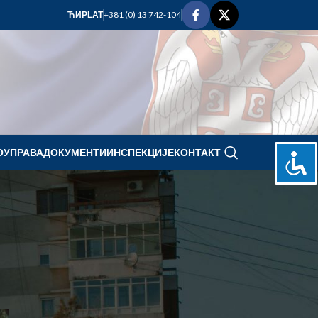
+381 (0) 13 742-104
ЋИР
LAT
ОУПРАВА
ДОКУМЕНТИ
ИНСПЕКЦИЈЕ
КОНТАКТ
decembar 2021.
P
U
S
Č
P
S
N
1
2
3
4
5