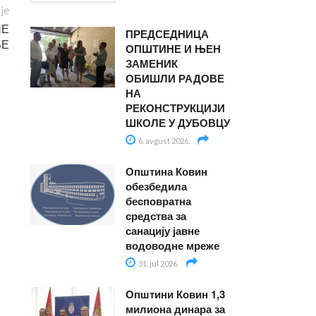
ije
НЕ
ПРЕДСЕДНИЦА
ВЕ
ОПШТИНЕ И ЊЕН
ЗАМЕНИК
ОБИШЛИ РАДОВЕ
НА
РЕКОНСТРУКЦИЈИ
ШКОЛЕ У ДУБОВЦУ
6. avgust 2026.
Општина Ковин
обезбедила
бесповратна
средства за
санацију јавне
водоводне мреже
31. jul 2026.
Општини Ковин 1,3
милиона динара за