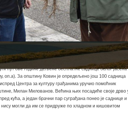
„Посади свој хлад“ коју широм Србије у сарадњи са локални
анизује НВО Зелени развојни центар, у Ковину су у петак,
уги пут ове године дељене бесплатне саднице белог јасена
лу, оп.а). За општину Ковин је опредељено још 100 садница
у испред Центра за културу грађанима уручио помоћник
тине, Милан Милованов. Већина њих посадиће своје дрво 
ред кућа, а један брачни пар суграђана понео је саднице и
и нису могли да им се придруже по хладном и кишовитом