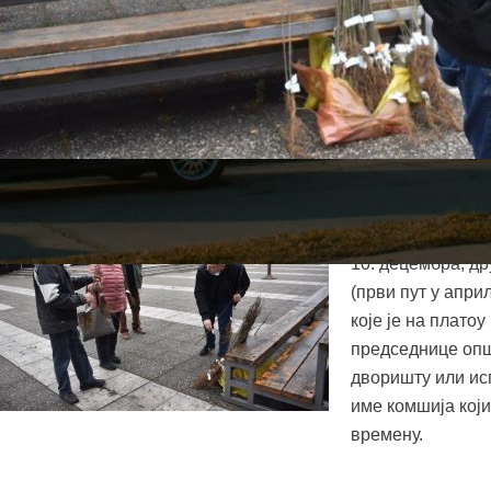
У оквиру акције 
самоуправама орг
10. децембра, др
(први пут у апри
које је на плато
председнице опш
дворишту или исп
име комшија кој
времену.