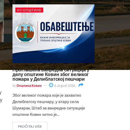
ИЗ ОПШТИНЕ
м
Проглашена ванредна ситуација у
делу општине Ковин због великог
пожара у Делиблатској пешчари
by
Општина Ковин
6. avgust 2026.
у
Због великог пожара који је захватио
 у
Делиблатску пешчару, у атару села
Шумарак, Штаб за ванредне ситуације
општине Ковин хитно је...
PROČITAJ VIŠE