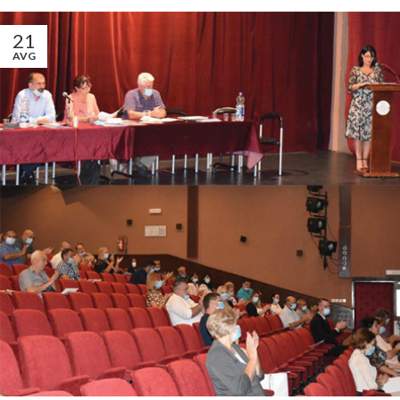
21
AVG