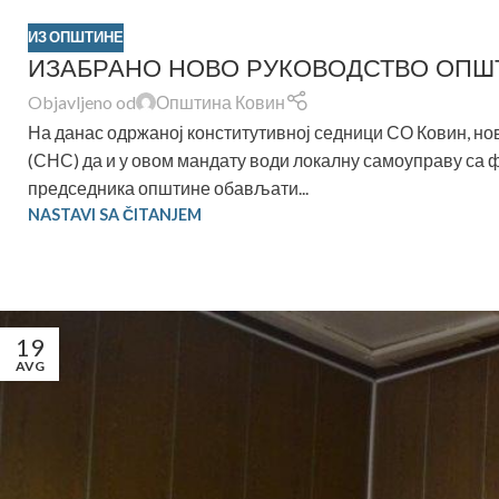
ИЗ ОПШТИНЕ
ИЗАБРАНО НОВО РУКОВОДСТВО ОПШ
Objavljeno od
Општина Ковин
На данас одржаној конститутивној седници СО Ковин, н
(СНС) да и у овом мандату води локалну самоуправу са 
председника општине обављати...
NASTAVI SA ČITANJEM
19
AVG