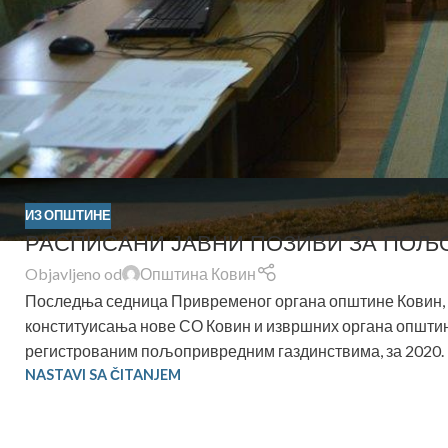
ИЗ ОПШТИНЕ
РАСПИСАНИ ЈАВНИ ПОЗИВИ ЗА ПОЉ
Objavljeno od
Општина Ковин
Последња седница Привременог органа општине Ковин, 25. 
конституисања нове СО Ковин и извршних органа општин
регистрованим пољопривредним газдинствима, за 2020. г
NASTAVI SA ČITANJEM