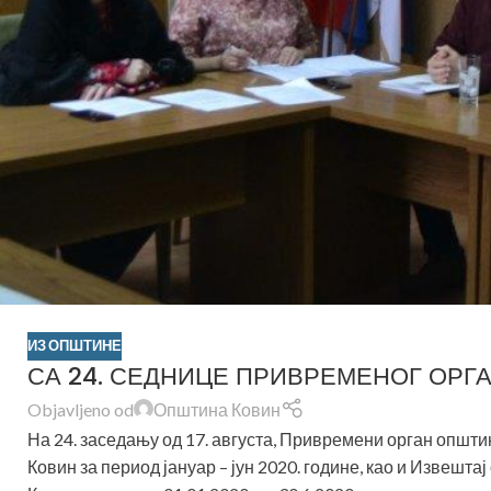
ИЗ ОПШТИНЕ
СА 24. СЕДНИЦЕ ПРИВРЕМЕНОГ ОРГ
Objavljeno od
Општина Ковин
На 24. заседању од 17. августа, Привремени орган општ
Ковин за период јануар – јун 2020. године, као и Извешт