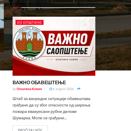
НАЈЧИТАНИЈЕ
ИЗ ОПШТИНЕ
ВАЖНО ОБАВЕШТЕЊЕ
by
Општина Ковин
6. avgust 2026.
Штаб за ванредне ситуације обавештава
грађане да су због опасности од ширења
пожара евакуисани рубни делови
Шумарка. Моле се грађани...
PROČITAJ VIŠE