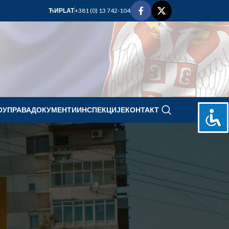
+381 (0) 13 742-104
ЋИР
LAT
ОУПРАВА
ДОКУМЕНТИ
ИНСПЕКЦИЈЕ
КОНТАКТ
avgust 2026.
P
U
S
Č
P
S
N
1
2