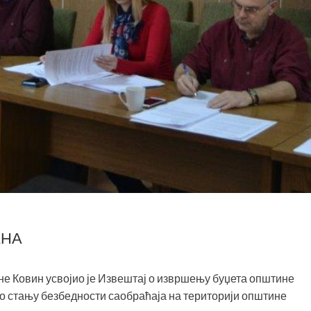
АНА
ине Ковин усвојио је Извештај о извршењу буџета општине
ај о стању безбедности саобраћаја на територији општине