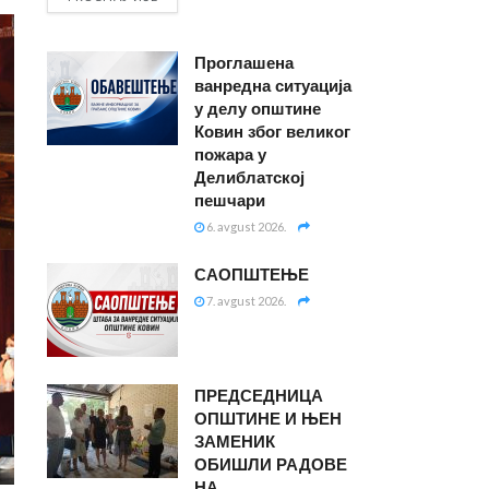
Проглашена
ванредна ситуација
у делу општине
Ковин због великог
пожара у
Делиблатској
пешчари
6. avgust 2026.
САОПШТЕЊЕ
7. avgust 2026.
ПРЕДСЕДНИЦА
ОПШТИНЕ И ЊЕН
ЗАМЕНИК
ОБИШЛИ РАДОВЕ
НА