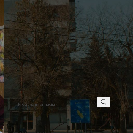
3
4
5
6
7
8
9
10
11
12
13
14
15
16
17
18
19
20
21
22
23
24
25
26
27
28
29
30
31
« jul
< class="widget-title">ПРОНАЂИТЕ