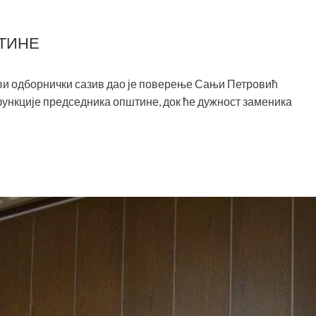
ТИНЕ
ови одборнички сазив дао је поверење Сањи Петровић
функције председника општине, док ће дужност заменика