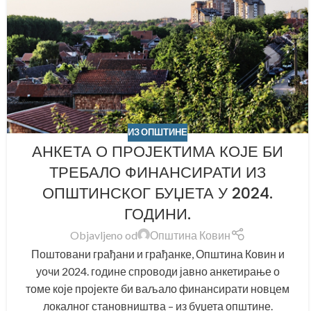
ИЗ ОПШТИНЕ
АНКЕТА О ПРОЈЕКТИМА КОЈЕ БИ
ТРЕБАЛО ФИНАНСИРАТИ ИЗ
ОПШТИНСКОГ БУЏЕТА У 2024.
ГОДИНИ.
Objavljeno od
Општина Ковин
Поштовани грађани и грађанке, Општина Ковин и
уочи 2024. године спроводи јавно анкетирање о
томе које пројекте би ваљало финансирати новцем
локалног становништва – из буџета општине.