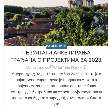
ИЗ ОПШТИНЕ
РЕЗУЛТАТИ АНКЕТИРАЊА
ГРАЂАНА О ПРОЈЕКТИМА ЗА 2023.
Objavljeno od
Општина Ковин
У периоду од 02. до 16. новембра 2022, као што је и
најављено, спроведена је грађанска Анкета о
пројектима за које становници општине Ковин
сматрају да би требало да се реализују средствима
из локалног буџета у наредној, 2023. години. Овога
пута...