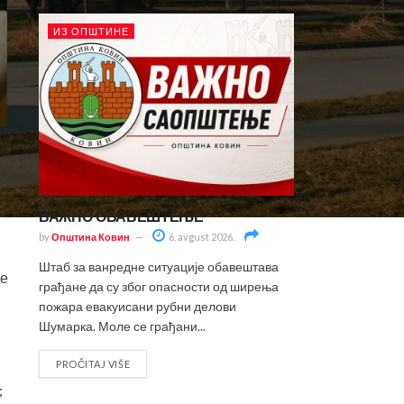
ИЗ ОПШТИНЕ
у
ВАЖНО ОБАВЕШТЕЊЕ
by
Општина Ковин
6. avgust 2026.
Штаб за ванредне ситуације обавештава
де
грађане да су због опасности од ширења
пожара евакуисани рубни делови
Шумарка. Моле се грађани...
PROČITAJ VIŠE
;