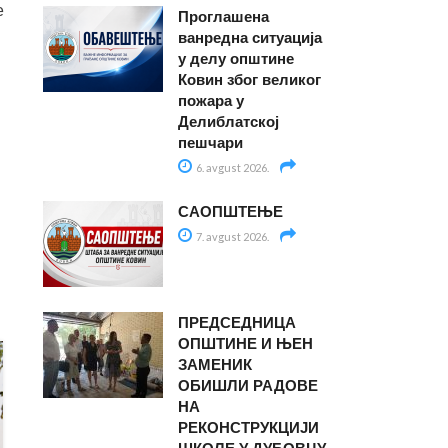
е
Проглашена
ванредна ситуација
у делу општине
Ковин због великог
пожара у
Делиблатској
пешчари
6. avgust 2026.
САОПШТЕЊЕ
7. avgust 2026.
ПРЕДСЕДНИЦА
ОПШТИНЕ И ЊЕН
ЗАМЕНИК
02
ОБИШЛИ РАДОВЕ
NOV
НА
РЕКОНСТРУКЦИЈИ