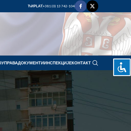
+381 (0) 13 742-104
ЋИР
LAT
ОУПРАВА
ДОКУМЕНТИ
ИНСПЕКЦИЈЕ
КОНТАКТ
februar 2020.
P
U
S
Č
P
S
N
1
2