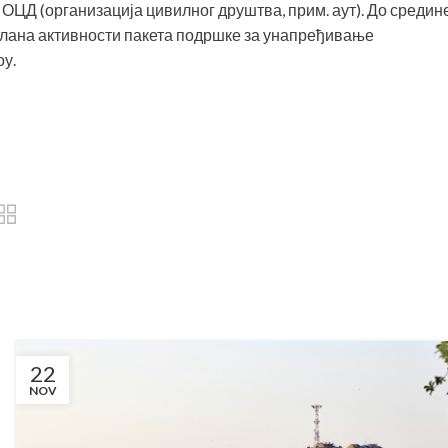
ЦД (организација цивилног друштва, прим. аут). До средин
Плана активности пакета подршке за унапређивање
у.
22
NOV