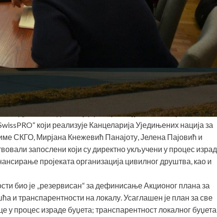
ара, представљен је Пакет подршке додељен Општини Ковин 
штина за пројекат „Унапређење доброг управљања на
а „Подршка Владе Швајцарске развоју општина кроз
wissPRO“ који реализује Канцеларија Уједињених нација за
 име СКГО, Мирјана Кнежевић Панајоту, Јелена Пајовић и
твовали запослени који су директно укључени у процес изра
инансирање пројеката организација цивилног друштва, као и
ости био је „резервисан“ за дефинисање Акционог плана за
а и транспарентности на локалу. Усаглашен је план за све
е у процес израде буџета; транспарентност локалног буџета