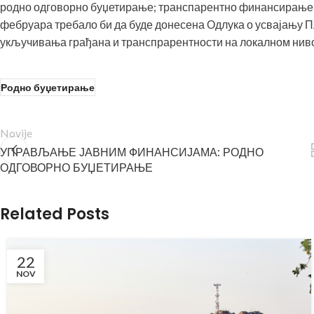
родно одговорно буџетирање; транспарентно финансирање О
фебруара требало би да буде донесена Одлука о усвајању 
укључивања грађана и транспрарентности на локалном ниво
Родно буџетирање
Novije
УПРАВЉАЊЕ ЈАВНИМ ФИНАНСИЈАМА: РОДНО
ОДГОВОРНО БУЏЕТИРАЊЕ
Related Posts
22
NOV