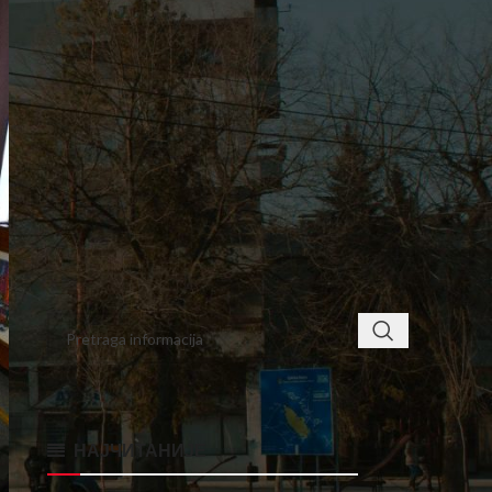
3
4
5
6
7
8
9
10
11
12
13
14
15
16
17
18
19
20
21
22
23
24
25
26
27
28
29
jun »
< class="widget-title">ПРОНАЂИТЕ
НАЈЧИТАНИЈЕ