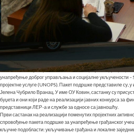
На састанку одржаном у Општинској управи Ковин 28. јану
оквиру јавног конкурса Сталне конференције градова и оп
локалном нивоу“ који СКГО имплементира у оквиру Програм
унапређење доброг управљања и социјалне укључености – S
пројектне услуге (UNOPS). Пакет подршке представиле су, у
Јелена Чубрило Вранац. У име ОУ Ковин, састанку су присус
буџета и они који раде на реализацији јавних конкурса за ф
представници ЛЕР-а и службе за односе са јавношћу.
Први састанак на реализацији поменутих пројектних активн
спровођење пакета подршке за унапређење грађанског учешћ
кључне подобласти: укључивање грађана и локалне заједниц