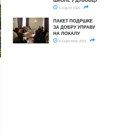
ШКОЛЕ У ДУБОВЦУ
6. avgust 2026.
ПАКЕТ ПОДРШКЕ
ЗА ДОБРУ УПРАВУ
НА ЛОКАЛУ
8. septembar 2021.
ИЗ ОПШТИНЕ
АНКЕТИРАЊЕ ГРАЂАНА О
ПРОЈЕКТИМА ЗА 2023.
Objavljeno od
Општина Ковин
Позивамо грађане и грађанке Ковина и свих
насељених места општине да од данас, 02.
новембра 2022, па до 16. новембра 2022, одвоје
мало времена за попуњавање Анкете о пројектима
за које сматрају да би требало да се реализују
средствима из општинског буџета у наредној, 2023....