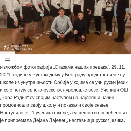
Изложбом фотографија „Стазама наших предака“, 29. 11.
2021. године у Руском дому у Београду представљене су
школе из унутрашњости Србије у којима се учи руски језик
и које негују српско-руске културолошке везе. Ученици ОШ
„Бора Радић“ су својим наступом на најлепши начин
промовисали своју школу и показали своје знање.
Наступило је 11 ученика школе, а успешно и посвећено их
је припремала Дејана Лајевец, наставница руског језика.