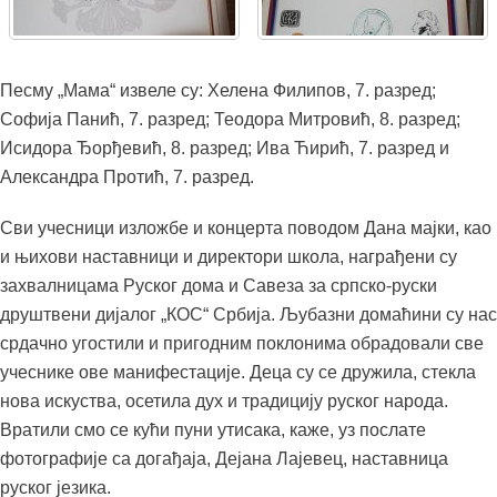
Песму „Мама“ извеле су: Хелена Филипов, 7. разред;
Софија Панић, 7. разред; Теодора Митровић, 8. разред;
Исидора Ђорђевић, 8. разред; Ива Ћирић, 7. разред и
Александра Протић, 7. разред.
Сви учесници изложбе и концерта поводом Дана мајки, као
и њихови наставници и директори школа, награђени су
захвалницама Руског дома и Савеза за српско-руски
друштвени дијалог „КОС“ Србија. Љубазни домаћини су нас
срдачно угостили и пригодним поклонима обрадовали све
учеснике ове манифестације. Деца су се дружила, стекла
нова искуства, осетила дух и традицију руског народа.
Вратили смо се кући пуни утисака, каже, уз послате
фотографије са догађаја, Дејана Лајевец, наставница
руског језика.